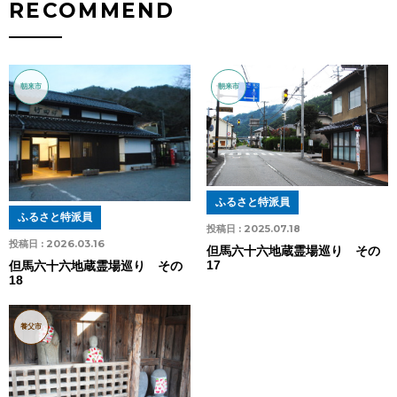
RECOMMEND
朝来市
朝来市
ふるさと特派員
ふるさと特派員
投稿日 :
2025.07.18
投稿日 :
2026.03.16
但馬六十六地蔵霊場巡り その
17
但馬六十六地蔵霊場巡り その
18
養父市