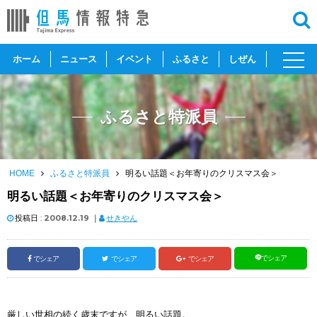
toggl
ホーム
ニュース
イベント
ふるさと
しぜん
navig
ふるさと特派員
HOME
ふるさと特派員
明るい話題＜お年寄りのクリスマス会＞
明るい話題＜お年寄りのクリスマス会＞
投稿日 :
2008.12.19
｜
せきやん
でシェア
でシェア
でシェア
でシェア
厳しい世相の続く歳末ですが、明るい話題。