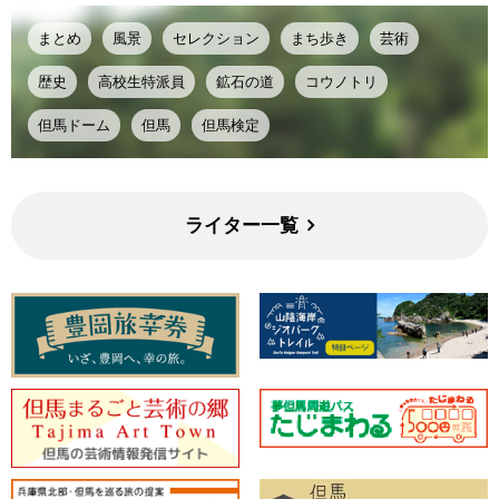
まとめ
風景
セレクション
まち歩き
芸術
歴史
高校生特派員
鉱石の道
コウノトリ
但馬ドーム
但馬
但馬検定
ライター一覧