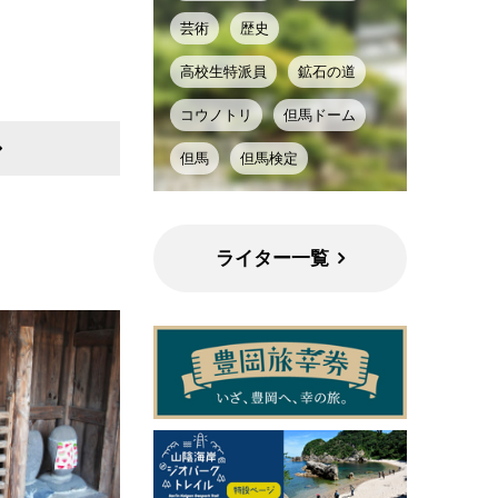
芸術
歴史
高校生特派員
鉱石の道
コウノトリ
但馬ドーム
但馬
但馬検定
ライター一覧