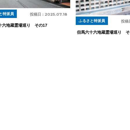
と特派員
投稿日 :
2025.07.18
ふるさと特派員
投稿日
十六地蔵霊場巡り その17
但馬六十六地蔵霊場巡り そ