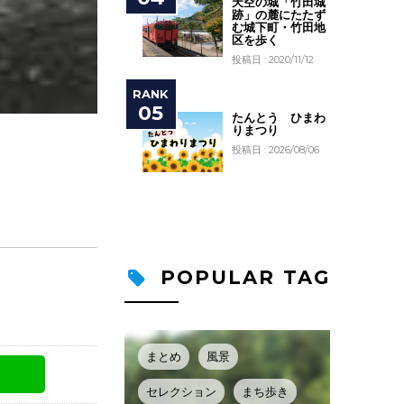
天空の城「竹田城
跡」の麓にたたず
む城下町・竹田地
区を歩く
投稿日 : 2020/11/12
たんとう ひまわ
りまつり
投稿日 : 2026/08/06
POPULAR TAG
まとめ
風景
セレクション
まち歩き