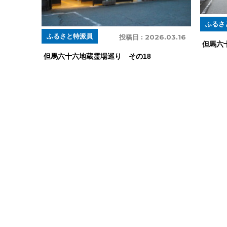
ふるさ
ふるさと特派員
投稿日 :
2026.03.16
但馬六
但馬六十六地蔵霊場巡り その18