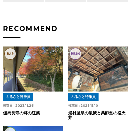
RECOMMEND
養父市
新温泉町
ふるさと特派員
ふるさと特派員
投稿日 :
2023.11.26
投稿日 :
2023.11.10
但馬長寿の郷の紅葉
湯村温泉の散策と薬師堂の格天
井