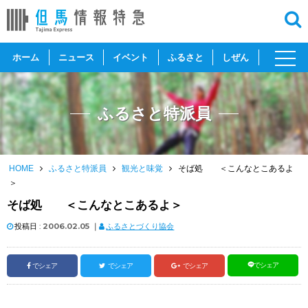
toggl
ホーム
ニュース
イベント
ふるさと
しぜん
navig
ふるさと特派員
HOME
ふるさと特派員
観光と味覚
そば処 ＜こんなとこあるよ
＞
そば処 ＜こんなとこあるよ＞
投稿日 :
2006.02.05
｜
ふるさとづくり協会
でシェア
でシェア
でシェア
でシェア