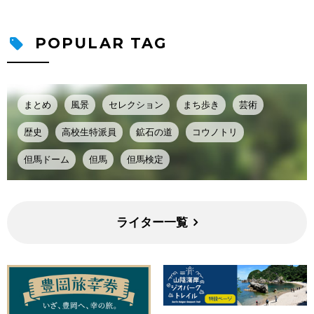
POPULAR TAG
まとめ
風景
セレクション
まち歩き
芸術
歴史
高校生特派員
鉱石の道
コウノトリ
但馬ドーム
但馬
但馬検定
ライター一覧