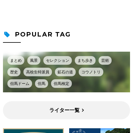
POPULAR TAG
まとめ
風景
セレクション
まち歩き
芸術
歴史
高校生特派員
鉱石の道
コウノトリ
但馬ドーム
但馬
但馬検定
ライター一覧