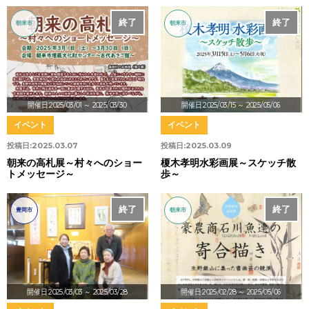
終了
終了
朝来市
朝来市
開催日:2025/03/01
～ 2025/03/30
開催日:2025/03/15
～ 2025/05/06
イベント
イベント
投稿日:
2025.03.07
投稿日:
2025.03.09
朝来の高札展～村々へのショー
榎木孝明水彩画展～スケッチ散
トメッセージ～
歩～
終了
終了
豊岡市
朝来市
開催日:2025/03/03
～ 2025/03/28
開催日:2025/02/28
～ 2025/05/06