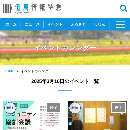
toggl
ホーム
ニュース
イベント
ふるさと
しぜん
navig
イベントカレンダー
HOME
イベントカレンダー
2025年3月16日のイベント一覧
終了
終了
豊岡市
豊岡市