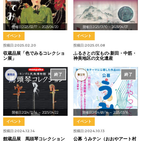
開催日:2025/02/17
～ 2025/04/20
開催日:2025/01/10
～ 2025/04/07
イベント
イベント
投稿日:
2025.02.20
投稿日:
2025.01.08
収蔵品展「色でみるコレクショ
ふるさとの宝もの-新田・中筋・
ン展」
神美地区の文化遺産
終了
終了
豊岡市
養父市
開催日:2024/12/14
～ 2025/04/22
開催日:2024/09/14
～ 2025/03/16
イベント
イベント
投稿日:
2024.12.14
投稿日:
2024.10.13
館蔵品展 馬頭琴コレクション
公募 うみテン（おおやアート村