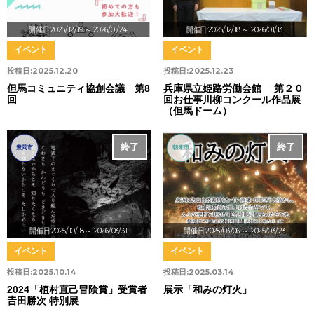
開催日:2025/12/19
～ 2026/01/24
開催日:2025/12/18
～ 2026/01/13
イベント
イベント
投稿日:
2025.12.20
投稿日:
2025.12.23
但馬コミュニティ協創会議 第8
兵庫県立姫路労働会館 第２０
回
回お仕事川柳コンクール作品展
（但馬ドーム）
終了
終了
豊岡市
朝来市
開催日:2025/10/18
～ 2026/03/31
開催日:2025/03/06
～ 2025/03/23
イベント
イベント
投稿日:
2025.10.14
投稿日:
2025.03.14
2024「植村直己冒険賞」受賞者
展示「和みの灯火」
𠮷田勝次 特別展