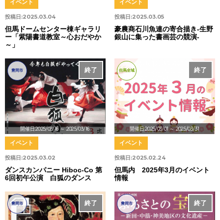
イベント
イベント
投稿日:
2025.03.04
投稿日:
2025.03.05
但馬ドームセンター棟ギャラリ
豪農商石川魚連の寄合描き-生野
ー「紫陽書道教室～心おだやか
銀山に集った書画芸の競演-
～」
終了
終了
豊岡市
但馬全域
開催日:2025/03/16
～ 2025/03/16
開催日:2025/03/01
～ 2025/03/31
イベント
イベント
投稿日:
2025.03.02
投稿日:
2025.02.24
ダンスカンパニー Hiboc-Co 第
但馬内 2025年3月のイベント
6回初午公演 白狐のダンス
情報
終了
終了
豊岡市
豊岡市