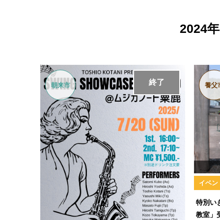
202
終了
朝来市
養父
イベン
特別い
教室」