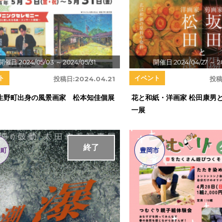
開催日:2024/05/03
～ 2024/05/31
開催日:2024/04/27
～ 2
ト
イベント
投稿日:
2024.04.21
投稿
生野町出身の風景画家 松本知佳個展
花と和紙・洋画家 松田康男と
一展
終了
泉町
豊岡市