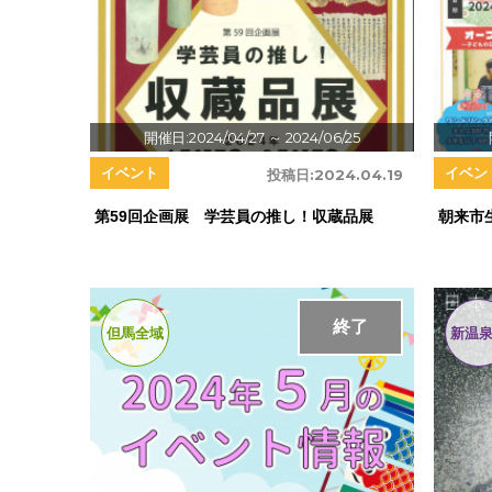
開催日:2024/04/27
～ 2024/06/25
イベント
イベン
投稿日:
2024.04.19
第59回企画展 学芸員の推し！収蔵品展
朝来市
終了
但馬全域
新温