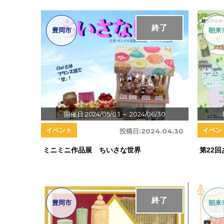
終了
豊岡市
朝来
開催日:2024/05/03
～ 2024/06/30
イベント
イベン
投稿日:
2024.04.30
ミニミニ作品展 ちいさな世界
第22
終了
豊岡市
朝来