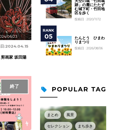
天空の城「竹田城
跡」の麓にたたず
む城下町・竹田地
区を歩く
投稿日 : 2020/11/12
024/06/23
たんとう ひまわ
りまつり
日:
2024.04.15
投稿日 : 2026/08/06
剪画家 坂田陽
終了
POPULAR TAG
まとめ
風景
セレクション
まち歩き