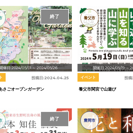
終了
市
養父市
開催日:2024/05/01
～ 2024/05/26
開催日:2024/05/19
～ 2
ト
イベント
投稿日:
2024.04.25
投稿
回あさごオープンガーデン
養父市関宮で山遊び
終了
市
豊岡市