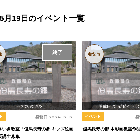
4年5月19日のイベント一覧
終了
市
養父市
～ 2025/02/28
開催日:2014/11/24
～ 20
ト
イベント
投稿日:
2024.12.12
投
きいき教室「但馬長寿の郷 キッズ絵画
但馬長寿の郷 水彩画教室作品
受講生募集