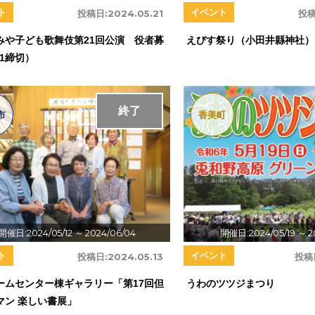
ト
イベント
投稿日:
2024.05.21
投稿
みや子ども歌舞伎第21回公演 役者募
えびす祭り（小田井縣神社）
31締切）
終了
市
香美町
開催日:2024/05/12
～ 2024/06/04
開催日:2024/05/19
～ 2
ト
イベント
投稿日:
2024.05.13
投稿
ームセンター棟ギャラリー「第17回但
うわのツツジまつり
マン 楽しい書展」