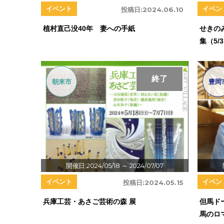
イベント
イベン
投稿日:
2024.06.10
植村直己没40年 妻への手紙
せきの
集（5/
終了
朝来市
豊岡
開催日:2024/05/18
～ 2024/07/07
イベント
イベン
投稿日:
2024.05.15
兵庫工芸・あさご芸術の森 展
但馬ド
馬のロ