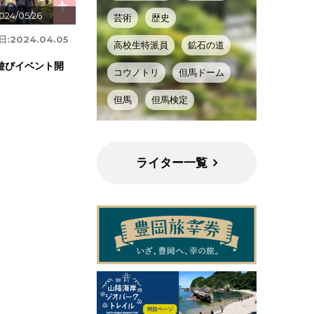
024/05/26
芸術
歴史
日:
2024.04.05
高校生特派員
鉱石の道
遊びイベント開
コウノトリ
但馬ドーム
但馬
但馬検定
ライター一覧