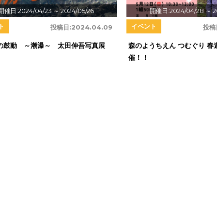
開催日:2024/04/23
～ 2024/05/26
開催日:2024/04/28
～ 2
ト
イベント
投稿日:
2024.04.09
投稿
の鼓動 ～潮瀑～ 太田伸吾写真展
森のようちえん つむぐり 春
催！！