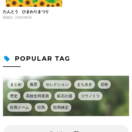
たんとう ひまわりまつり
投稿日 : 2026/08/06
POPULAR TAG
まとめ
風景
セレクション
まち歩き
芸術
歴史
高校生特派員
鉱石の道
コウノトリ
但馬ドーム
但馬
但馬検定