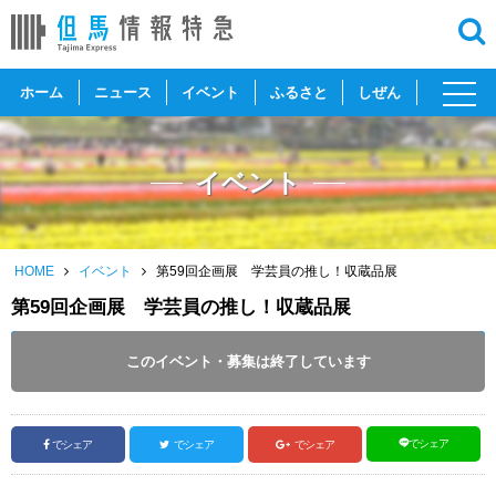
toggl
ホーム
ニュース
イベント
ふるさと
しぜん
navig
イベント
HOME
イベント
第59回企画展 学芸員の推し！収蔵品展
第59回企画展 学芸員の推し！収蔵品展
開催日 :
2024
.
04.27
～
2024
.
06.25
このイベント・募集は終了しています
投稿日 :
2024.04.19
｜
豊岡市｜
ふるさとづくり協会
でシェア
でシェア
でシェア
でシェア