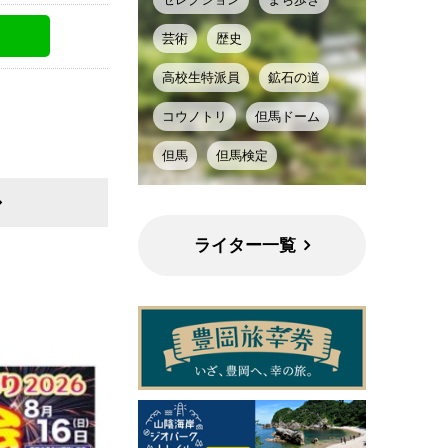
芸術
歴史
高校生特派員
鉱石の道
コウノトリ
但馬ドーム
但馬
但馬検定
ライター一覧