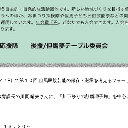
ィ７F）で第１０回 但馬民族芸能の保存・継承を考えるフォー
教育課長の川夏 晴夫さんに、「川下祭りの麒麟獅子舞」を中心
土）１３：３０～