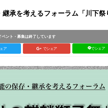
存・継承を考えるフォーラム「川下祭
投稿日 :
2020.02.26
｜
豊岡市｜
但馬ふるさとづくり協
13:30
イベント・募集は終了しています
でシェア
ェア
でシェア