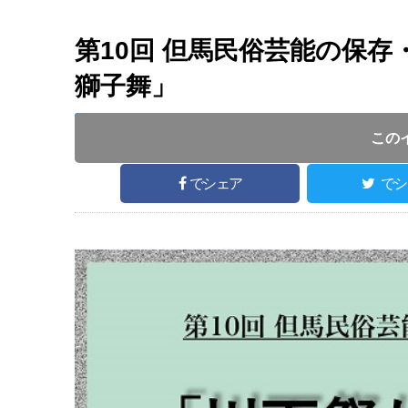
第10回 但馬民俗芸能の保
獅子舞」
開催日 :
2020
.
02.29
～
2020
.
02.29
開催時間 : 
この
でシェア
でシ