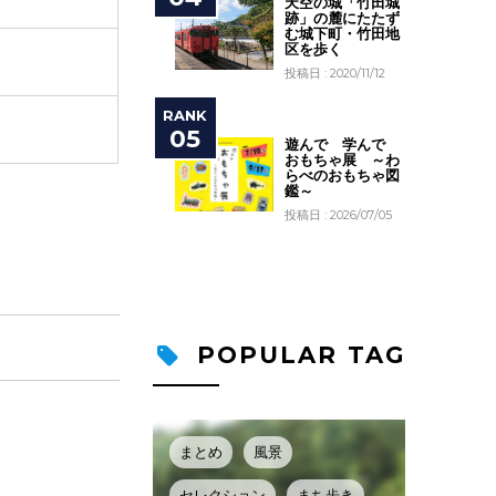
天空の城「竹田城
跡」の麓にたたず
む城下町・竹田地
区を歩く
投稿日 : 2020/11/12
遊んで 学んで
おもちゃ展 ～わ
らべのおもちゃ図
鑑～
投稿日 : 2026/07/05
POPULAR TAG
まとめ
風景
セレクション
まち歩き