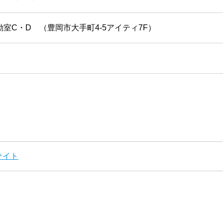
室C・D （豊岡市大手町4-5アイティ7F）
サイト