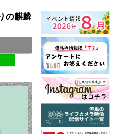
りの麒麟
会