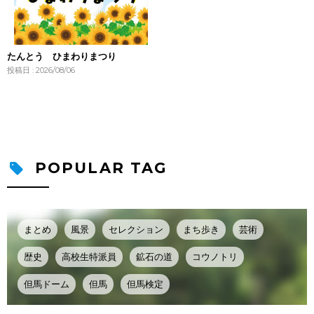
たんとう ひまわりまつり
投稿日 : 2026/08/06
POPULAR TAG
まとめ
風景
セレクション
まち歩き
芸術
歴史
高校生特派員
鉱石の道
コウノトリ
但馬ドーム
但馬
但馬検定