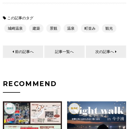
この記事のタグ
城崎温泉
建築
景観
温泉
町並み
観光
前の記事へ
記事一覧へ
次の記事へ
RECOMMEND
朝来市
香美町