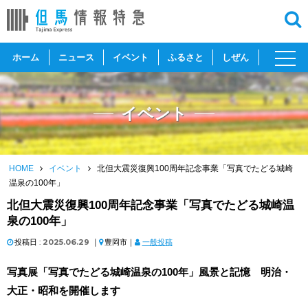
toggl
ホーム
ニュース
イベント
ふるさと
しぜん
navig
イベント
HOME
イベント
北但大震災復興100周年記念事業「写真でたどる城崎
温泉の100年」
北但大震災復興100周年記念事業「写真でたどる城崎温
泉の100年」
投稿日 :
2025.06.29
｜
豊岡市｜
一般投稿
写真展「写真でたどる城崎温泉の100年」風景と記憶 明治・
大正・昭和を開催します