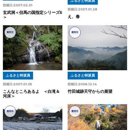
ふるさと特派員
投稿日:
2007.02.01
投稿日:
2007.01.28
玄武洞＜但馬の国指定シリーズ6
え、春
＞
豊岡市
豊岡市
ふるさと特派員
ふるさと特派員
投稿日:
2007.01.05
投稿日:
2006.12.14
こんなところあるよ ＜白滝＆
竹田城跡天守からの展望
河床＞
豊岡市
豊岡市