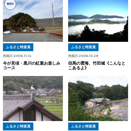
豊岡市
ふるさと特派員
ふるさと特派員
投稿日:
2006.11.14
投稿日:
2006.10.28
今が見頃・黒川の紅葉お楽しみ
但馬の雲海、竹田城《こんなと
コース
こあるよ》
ふるさと特派員
ふるさと特派員