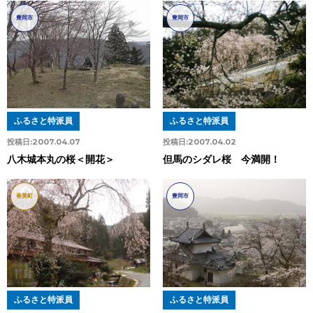
豊岡市
豊岡市
ふるさと特派員
ふるさと特派員
投稿日:
2007.04.02
投稿日:
2007.04.07
但馬のシダレ桜 今満開！
八木城本丸の桜＜開花＞
香美町
豊岡市
ふるさと特派員
ふるさと特派員