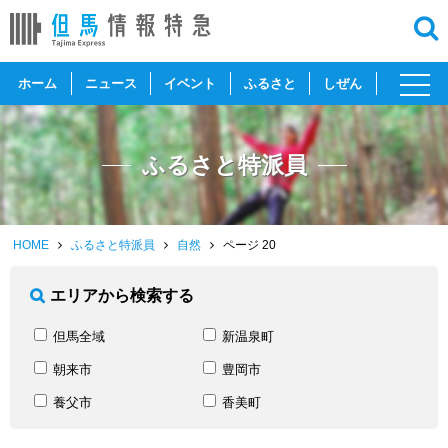
toggl
ホーム
ニュース
イベント
ふるさと
しぜん
navig
ふるさと特派員
HOME
ふるさと特派員
自然
ページ 20
エリアから検索する
但馬全域
新温泉町
朝来市
豊岡市
養父市
香美町