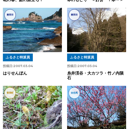
豊岡市
豊岡市
ふるさと特派員
ふるさと特派員
投稿日:
2007.03.04
投稿日:
2007.03.04
はりせんぼん
糸井渓谷・大カツラ・竹ノ内隕
石
香美町
全但馬