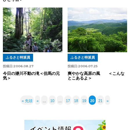
ふるさと特派員
ふるさと特派員
投稿日:
2006.08.27
投稿日:
2006.07.25
今日の瀞川不動の滝＜但馬の元
爽やかな高原の風 ＜こんな
気＞
とこあるよ＞
« 先頭
«
...
10
...
17
18
19
20
21
»