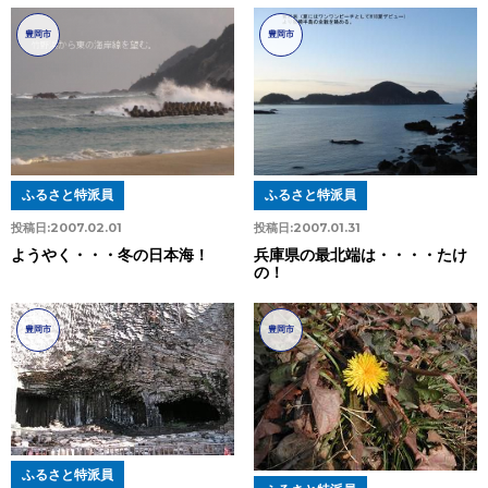
豊岡市
豊岡市
ふるさと特派員
ふるさと特派員
投稿日:
2007.02.01
投稿日:
2007.01.31
ようやく・・・冬の日本海！
兵庫県の最北端は・・・・たけ
の！
豊岡市
豊岡市
ふるさと特派員