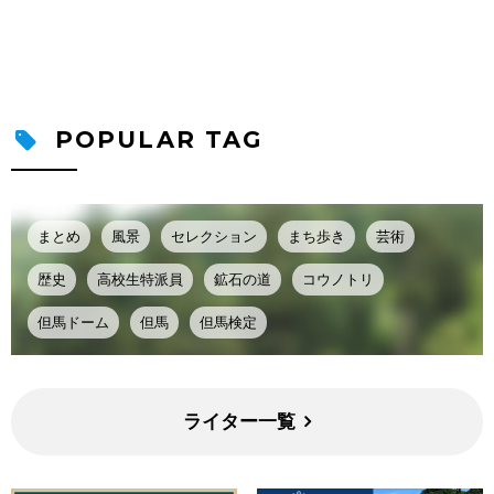
POPULAR TAG
まとめ
風景
セレクション
まち歩き
芸術
歴史
高校生特派員
鉱石の道
コウノトリ
但馬ドーム
但馬
但馬検定
ライター一覧