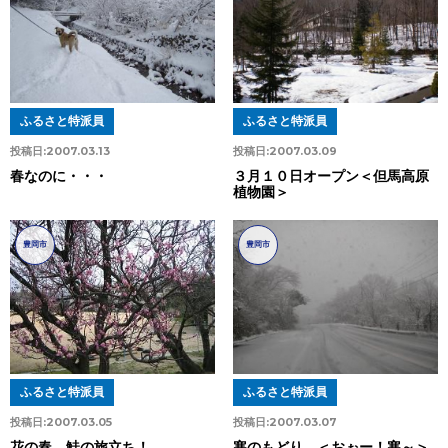
ふるさと特派員
ふるさと特派員
投稿日:
2007.03.13
投稿日:
2007.03.09
春なのに・・・
３月１０日オープン＜但馬高原
植物園＞
豊岡市
豊岡市
ふるさと特派員
ふるさと特派員
投稿日:
2007.03.05
投稿日:
2007.03.07
花の春、鮭の旅立ち！
寒のもどり ＜おぉー！寒～＞