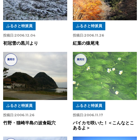
ふるさと特派員
ふるさと特派員
投稿日:
2006.12.04
投稿日:
2006.11.26
初冠雪の黒川より
紅葉の猿尾滝
豊岡市
豊岡市
ふるさと特派員
ふるさと特派員
投稿日:
2006.11.26
投稿日:
2006.11.17
竹野・猫崎半島の波食甌穴
バイカモ咲いた！＜こんなとこ
あるよ＞