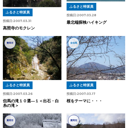
ふるさと特派員
ふるさと特派員
投稿日:
2007.03.28
投稿日:
2007.03.31
最北端探検ハイキング
高照寺のモクレン
豊岡市
全但馬
ふるさと特派員
ふるさと特派員
投稿日:
2007.03.26
投稿日:
2007.03.17
但馬の滝１０選―１＜出石・白
桜をテーマに・・・
糸の滝＞
豊岡市
豊岡市