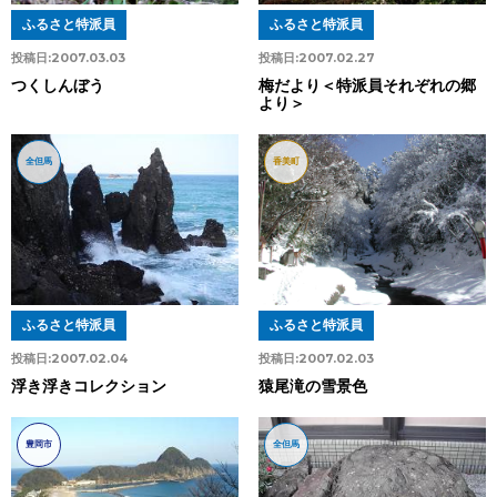
ふるさと特派員
ふるさと特派員
投稿日:
2007.03.03
投稿日:
2007.02.27
つくしんぼう
梅だより＜特派員それぞれの郷
より＞
全但馬
香美町
ふるさと特派員
ふるさと特派員
投稿日:
2007.02.04
投稿日:
2007.02.03
浮き浮きコレクション
猿尾滝の雪景色
豊岡市
全但馬