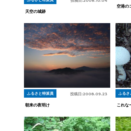
投稿日:
2008.10.04
空港の
天空の城跡
ふるさと特派員
ふるさ
投稿日:
2008.09.23
朝来の夜明け
これな