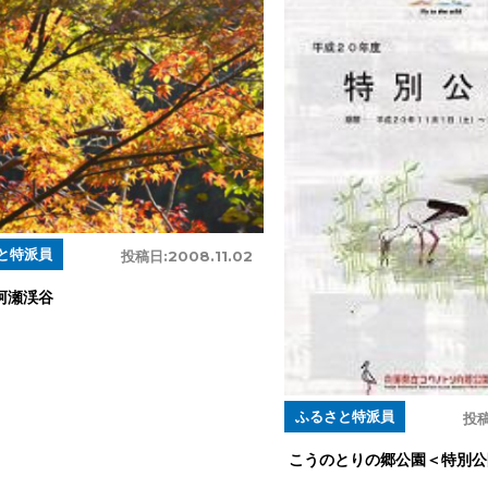
と特派員
投稿日:
2008.11.02
阿瀬渓谷
ふるさと特派員
投稿
こうのとりの郷公園＜特別公