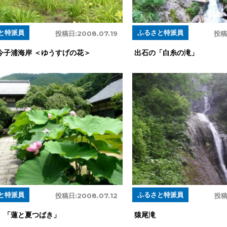
と特派員
ふるさと特派員
投稿日:
2008.07.19
投稿
今子浦海岸 ＜ゆうすげの花＞
出石の「白糸の滝」
と特派員
ふるさと特派員
投稿日:
2008.07.12
投稿
 「蓮と夏つばき」
猿尾滝