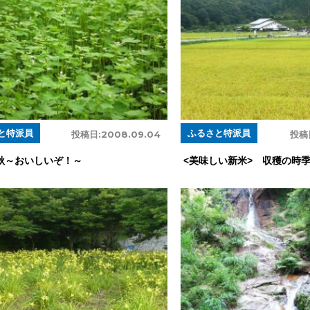
と特派員
ふるさと特派員
投稿日:
2008.09.04
投稿
秋～おいしいぞ！～
<美味しい新米> 収穫の時