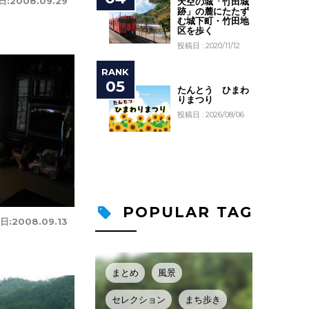
日:
2008.09.29
天空の城「竹田城
跡」の麓にたたず
む城下町・竹田地
区を歩く
投稿日 : 2020/11/12
たんとう ひまわ
りまつり
投稿日 : 2026/08/06
POPULAR TAG
日:
2008.09.13
まとめ
風景
セレクション
まち歩き