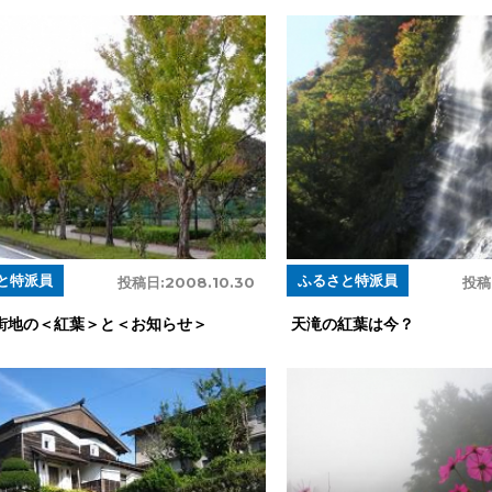
と特派員
ふるさと特派員
投稿日:
2008.10.30
投稿
街地の＜紅葉＞と＜お知らせ＞
天滝の紅葉は今？