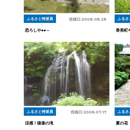
ふるさと特派員
ふるさ
投稿日:
2008.08.28
恐ろしや●●～
香美町
ふるさと特派員
ふるさ
投稿日:
2008.07.17
涼感！猿壷の滝
夏の花