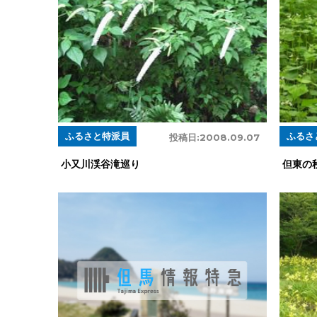
ふるさと特派員
ふるさ
投稿日:
2008.09.07
小又川渓谷滝巡り
但東の