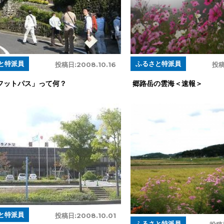
と特派員
ふるさと特派員
投稿日:
2008.10.16
投稿
フットパス」って何？
郷路岳の雲海＜速報＞
と特派員
投稿日:
2008.10.01
ふるさと特派員