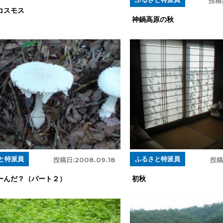
投稿
コスモス
神鍋高原の秋
と特派員
ふるさと特派員
投稿日:
2008.09.18
投稿
ーんだ？（パート２）
初秋