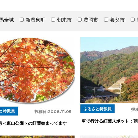
馬全域
新温泉町
朝来市
豊岡市
養父市
ふるさと特派員
投稿
と特派員
投稿日:
2008.11.05
車で行ける紅葉スポット：朝
泉＜東山公園＞の紅葉始まってます