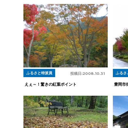
ふるさと特派員
ふるさ
投稿日:
2008.10.31
えぇ～！驚きの紅葉ポイント
豊岡市