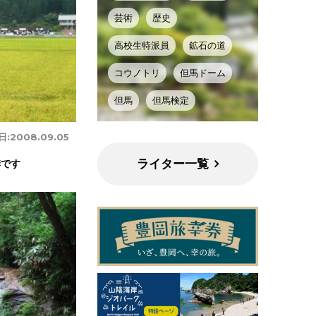
芸術
歴史
高校生特派員
鉱石の道
コウノトリ
但馬ドーム
但馬
但馬検定
日:
2008.09.05
ライター一覧
季です