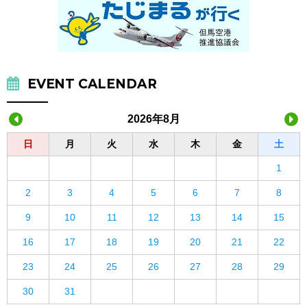
EVENT CALENDAR
2026年8月
日
月
火
水
木
金
土
1
2
3
4
5
6
7
8
9
10
11
12
13
14
15
16
17
18
19
20
21
22
23
24
25
26
27
28
29
30
31