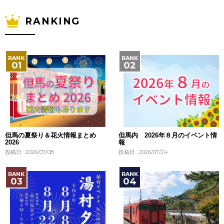
RANKING
但馬の夏祭り＆花火情報まとめ
但馬内 2026年８月のイベント情
2026
報
投稿日 : 2026/07/08
投稿日 : 2026/07/24