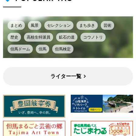
まとめ
風景
セレクション
まち歩き
芸術
歴史
高校生特派員
鉱石の道
コウノトリ
但馬ドーム
但馬
但馬検定
ライター一覧