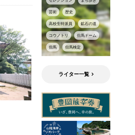
セレクション
まち歩き
芸術
歴史
高校生特派員
鉱石の道
コウノトリ
但馬ドーム
但馬
但馬検定
ライター一覧