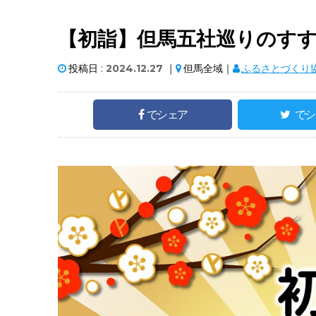
【初詣】但馬五社巡りのすすめ
投稿日 :
2024.12.27
｜
但馬全域｜
ふるさとづくり
でシェア
でシ