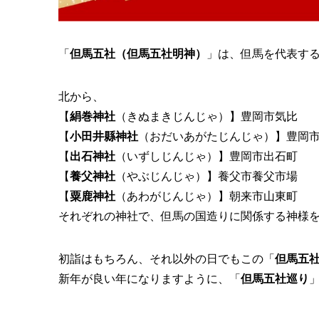
「
但馬五社（但馬五社明神）
」は、但馬を代表す
北から、
【
絹巻神社
（きぬまきじんじゃ）】豊岡市気比
【
小田井縣神社
（おだいあがたじんじゃ）】豊岡
【
出石神社
（いずしじんじゃ）】豊岡市出石町
【
養父神社
（やぶじんじゃ）】養父市養父市場
【
粟鹿神社
（あわがじんじゃ）】朝来市山東町
それぞれの神社で、但馬の国造りに関係する神様
初詣はもちろん、それ以外の日でもこの「
但馬五
新年が良い年になりますように、「
但馬五社巡り