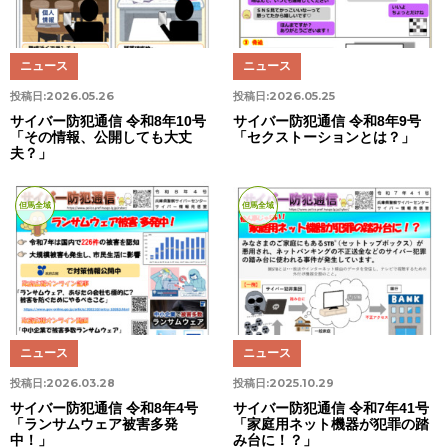
ニュース
ニュース
投稿日:
2026.05.26
投稿日:
2026.05.25
サイバー防犯通信 令和8年10号
サイバー防犯通信 令和8年9号
「その情報、公開しても大丈
「セクストーションとは？」
夫？」
但馬全域
但馬全域
ニュース
ニュース
投稿日:
2026.03.28
投稿日:
2025.10.29
サイバー防犯通信 令和8年4号
サイバー防犯通信 令和7年41号
「ランサムウェア被害多発
「家庭用ネット機器が犯罪の踏
中！」
み台に！？」