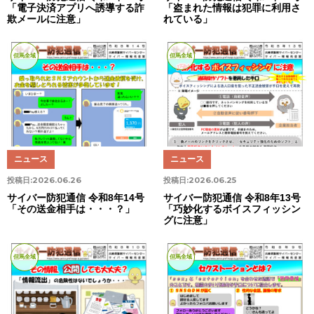
「電子決済アプリへ誘導する詐
「盗まれた情報は犯罪に利用さ
欺メールに注意」
れている」
但馬全域
但馬全域
ニュース
ニュース
投稿日:
2026.06.26
投稿日:
2026.06.25
サイバー防犯通信 令和8年14号
サイバー防犯通信 令和8年13号
「その送金相手は・・・？」
「巧妙化するボイスフィッシン
グに注意」
但馬全域
但馬全域