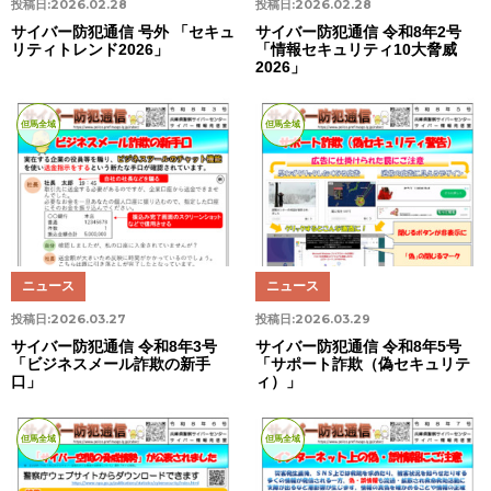
投稿日:
2026.02.28
投稿日:
2026.02.28
サイバー防犯通信 号外 「セキュ
サイバー防犯通信 令和8年2号
リティトレンド2026」
「情報セキュリティ10大脅威
2026」
但馬全域
但馬全域
ニュース
ニュース
投稿日:
2026.03.27
投稿日:
2026.03.29
サイバー防犯通信 令和8年3号
サイバー防犯通信 令和8年5号
「ビジネスメール詐欺の新手
「サポート詐欺（偽セキュリテ
口」
ィ）」
但馬全域
但馬全域