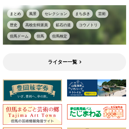
まとめ
風景
セレクション
まち歩き
芸術
歴史
高校生特派員
鉱石の道
コウノトリ
但馬ドーム
但馬
但馬検定
ライター一覧