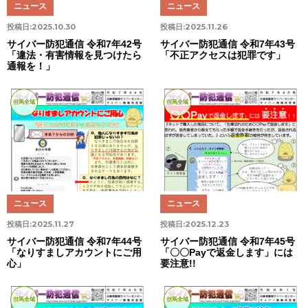
ニュース
ニュース
投稿日:
2025.10.30
投稿日:
2025.11.26
サイバー防犯通信 令和7年42号
サイバー防犯通信 令和7年43号
「違法・有害情報を見つけたら
「不正アクセスは犯罪です」
通報を！」
但馬全域
但馬全域
ニュース
ニュース
投稿日:
2025.11.27
投稿日:
2025.12.23
サイバー防犯通信 令和7年44号
サイバー防犯通信 令和7年45号
「なりすましアカウントにご用
「〇〇Payで返金します」には
心」
要注意!!
但馬全域
但馬全域