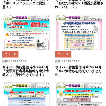
「ボイスフィッシングに要注
「あなたの家のIoT機器が悪用さ
意！」
れている！？」
但馬全域
但馬全域
ニュース
ニュース
投稿日:
2025.03.29
投稿日:
2025.03.28
サイバー防犯通信 令和7年16号
サイバー防犯通信 令和7年14号
「犯罪実行者募集情報を違法情
「辛い気持ちを抱えていません
報として受け付けています」
か」
但馬全域
但馬全域