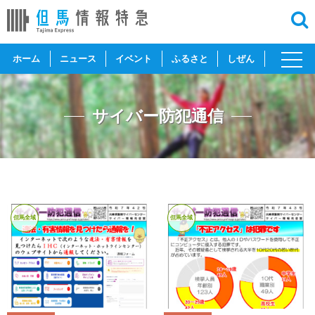
toggl
ホーム
ニュース
イベント
ふるさと
しぜん
navig
サイバー防犯通信
但馬全域
但馬全域