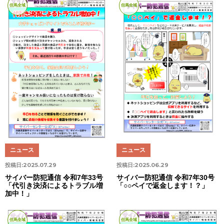
但馬全域
但馬全域
ニュース
ニュース
投稿日:
2025.07.29
投稿日:
2025.06.29
サイバー防犯通信 令和7年33号
サイバー防犯通信 令和7年30号
「代引き決済によるトラブル増
「○○ペイで返金します！？」
加中！」
但馬全域
但馬全域