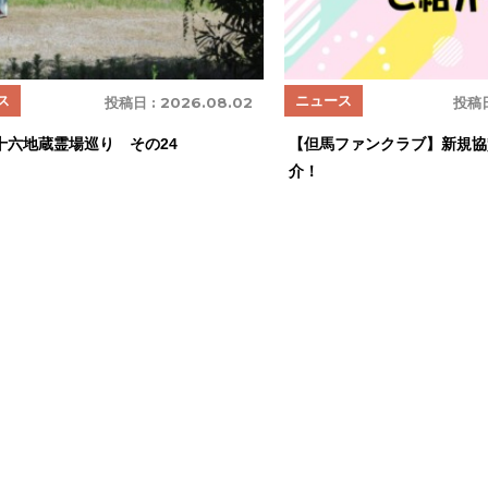
ス
ニュース
投稿日 :
2026.08.02
投稿日
十六地蔵霊場巡り その24
【但馬ファンクラブ】新規協
介！