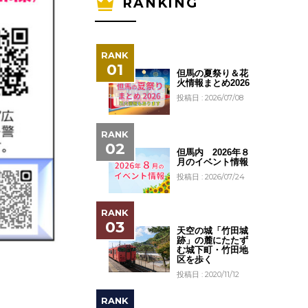
RANKING
但馬の夏祭り＆花
火情報まとめ2026
投稿日 : 2026/07/08
但馬内 2026年８
月のイベント情報
投稿日 : 2026/07/24
天空の城「竹田城
跡」の麓にたたず
む城下町・竹田地
区を歩く
投稿日 : 2020/11/12