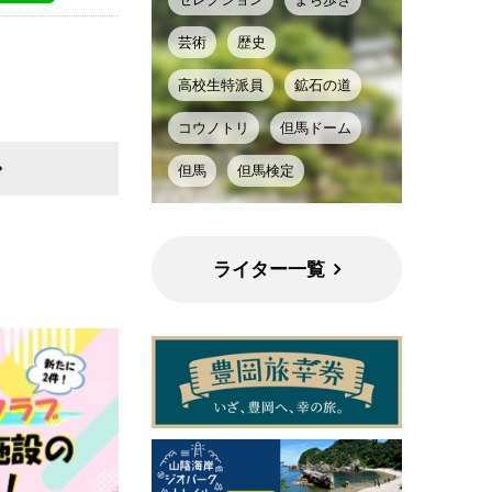
芸術
歴史
高校生特派員
鉱石の道
コウノトリ
但馬ドーム
但馬
但馬検定
ライター一覧