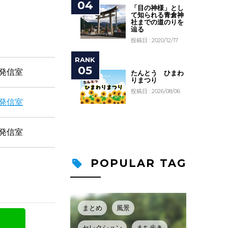
「目の神様」とし
て知られる青倉神
社までの道のりを
辿る
投稿日 : 2020/12/17
発信室
たんとう ひまわ
りまつり
投稿日 : 2026/08/06
発信室
発信室
POPULAR TAG
まとめ
風景
セレクション
まち歩き