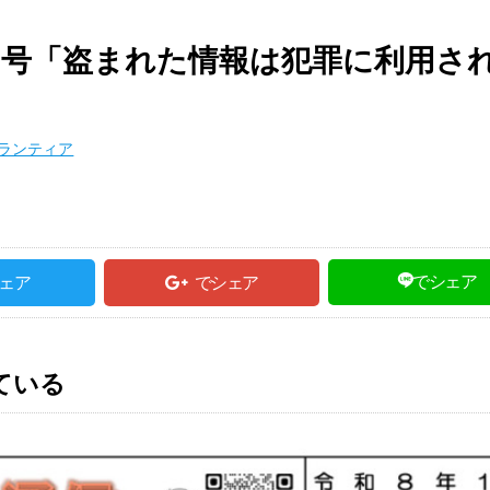
12号「盗まれた情報は犯罪に利用さ
ランティア
る
でシェア
ェア
でシェア
ている