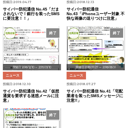
投稿日:
2019.04.17
投稿日:
2018.12.13
サイバー防犯通信 No.45「だま
サイバー防犯通信
されないで！銀行を装ったSMS
No.43「iPhoneユーザー対象 不
に要注意！！」
快な画像の送りつけに注意」
終了
終了
但馬全域
但馬全域
開催日:2018/12/10
～ 2019/01/10
開催日:2018/07/27
～ 2018/08/31
ニュース
ニュース
投稿日:
2018.12.10
投稿日:
2018.07.27
サイバー防犯通信 No.42「仮想
サイバー防犯通信 No.41「宅配
通貨を要求する迷惑メールに注
業者を装ったSMSメッセージに
意」
注意!!」
終了
但馬全域