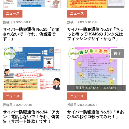
ニュース
ニュース
投稿日:
2020.08.11
投稿日:
2020.10.09
サイバー防犯通信 No.55「だま
サイバー防犯通信 No.57「ちょ
されないで！それ、偽当選で
っと待って!!SMSのリンク先は
す！」
フィッシングサイトかも!?」
終了
但馬全域
但馬全域
開催日:2020/06/01
～ 2020/06/30
ニュース
ニュース
投稿日:
2020.07.16
投稿日:
2020.06.01
サイバー防犯通信 No.54「アカ
サイバー防犯通信 No.53「＃あ
ン！電話しないで！それ、偽警
ひルのおやコ歌ってみた！」
告（サポート詐欺）です！」