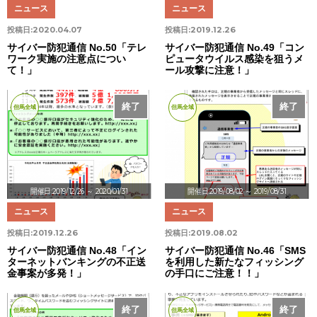
ニュース
ニュース
投稿日:
2020.04.07
投稿日:
2019.12.26
サイバー防犯通信 No.50「テレ
サイバー防犯通信 No.49「コン
ワーク実施の注意点につい
ピュータウイルス感染を狙うメ
て！」
ール攻撃に注意！」
終了
終了
但馬全域
但馬全域
開催日:2019/12/26
～ 2020/01/31
開催日:2019/08/02
～ 2019/08/31
ニュース
ニュース
投稿日:
2019.12.26
投稿日:
2019.08.02
サイバー防犯通信 No.48「イン
サイバー防犯通信 No.46「SMS
ターネットバンキングの不正送
を利用した新たなフィッシング
金事案が多発！」
の手口にご注意！！」
終了
終了
但馬全域
但馬全域