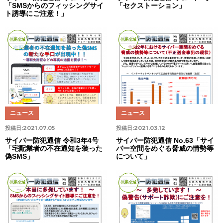
「SMSからのフィッシングサイ
「セクストーション」
ト誘導にご注意！」
但馬全域
但馬全域
ニュース
ニュース
投稿日:
2021.07.05
投稿日:
2021.03.12
サイバー防犯通信 令和3年4号
サイバー防犯通信 No.63「サイ
「宅配業者の不在通知を装った
バー空間をめぐる脅威の情勢等
偽SMS」
について」
但馬全域
但馬全域