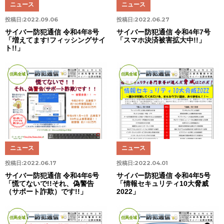
ニュース
ニュース
投稿日:
2022.09.06
投稿日:
2022.06.27
サイバー防犯通信 令和4年8号
サイバー防犯通信 令和4年7号
「増えてます!フィッシングサイ
「スマホ決済被害拡大中!!」
ト!!」
但馬全域
但馬全域
ニュース
ニュース
投稿日:
2022.06.17
投稿日:
2022.04.01
サイバー防犯通信 令和4年6号
サイバー防犯通信 令和4年5号
「慌てないで!!それ、偽警告
「情報セキュリティ10大脅威
（サポート詐欺）です!!」
2022」
但馬全域
但馬全域