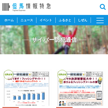
toggl
ホーム
ニュース
イベント
ふるさと
しぜん
navig
サイバー防犯通信
但馬全域
但馬全域