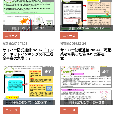
開催日:2019/11/25
～ 2019/12/31
開催日:2018/12/26
～ 2019/01/26
ニュース
ニュース
投稿日:
2019.11.25
投稿日:
2018.12.26
サイバー防犯通信 No.47「イン
サイバー防犯通信 No.44「宅配
ターネットバンキングの不正送
業者を装った偽SMSに要注
金事案の急増！」
意！」
終了
終了
但馬全域
但馬全域
開催日:2019/04/17
～ 2019/05/31
開催日:2018/12/13
～ 2019/01/13
ニュース
ニュース