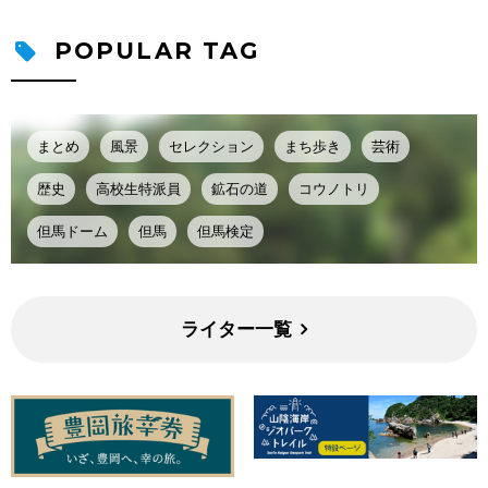
POPULAR TAG
まとめ
風景
セレクション
まち歩き
芸術
歴史
高校生特派員
鉱石の道
コウノトリ
但馬ドーム
但馬
但馬検定
ライター一覧