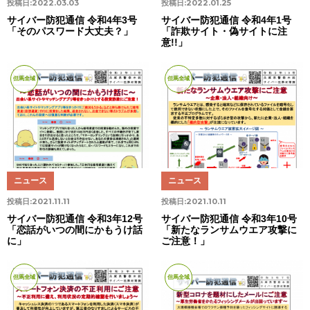
投稿日:
2022.03.03
投稿日:
2022.01.25
サイバー防犯通信 令和4年3号
サイバー防犯通信 令和4年1号
「そのパスワード大丈夫？」
「詐欺サイト・偽サイトに注
意!!」
但馬全域
但馬全域
ニュース
ニュース
投稿日:
2021.11.11
投稿日:
2021.10.11
サイバー防犯通信 令和3年12号
サイバー防犯通信 令和3年10号
「恋話がいつの間にかもうけ話
「新たなランサムウエア攻撃に
に」
ご注意！」
但馬全域
但馬全域