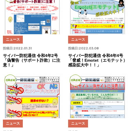
ニュース
ニュース
投稿日:
2022.01.31
投稿日:
2022.03.08
サイバー防犯通信 令和4年2号
サイバー防犯通信 令和4年4号
「偽警告（サポート詐欺）に注
「脅威！Emotet（エモテット）
意！」
感染拡大中！！」
但馬全域
但馬全域
ニュース
ニュース