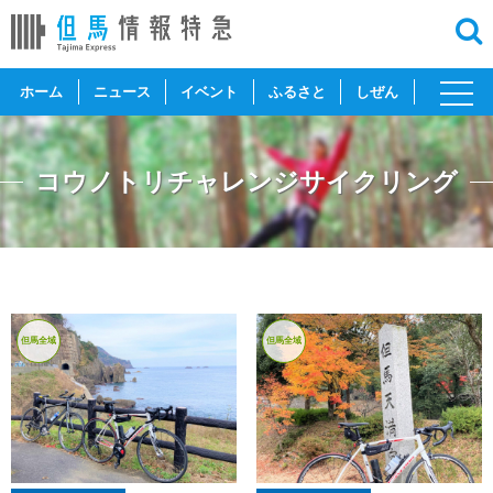
toggl
ホーム
ニュース
イベント
ふるさと
しぜん
navig
コウノトリチャレンジサイクリング
但馬全域
但馬全域