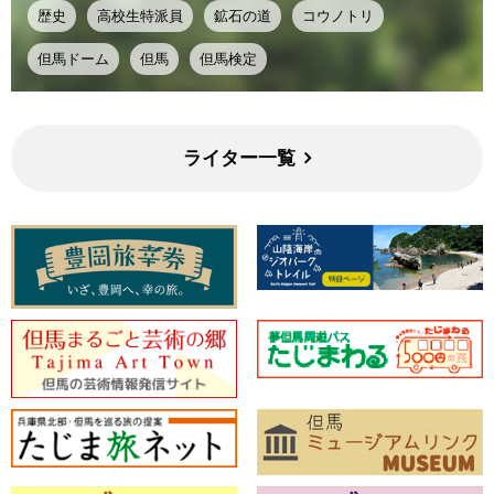
歴史
高校生特派員
鉱石の道
コウノトリ
但馬ドーム
但馬
但馬検定
ライター一覧