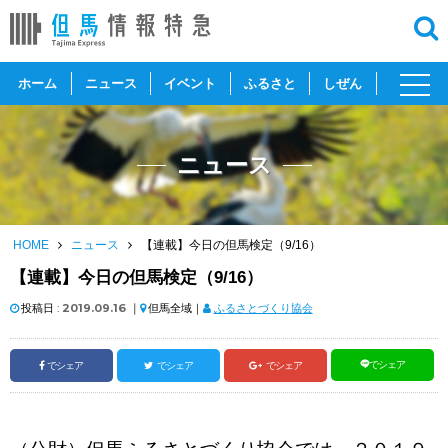
toggl
ホーム
ニュース
イベント
ふるさと
しぜん
navig
ニュース
HOME
ニュース
【連載】今日の但馬検定（9/16）
【連載】今日の但馬検定（9/16）
投稿日 :
2019.09.16
｜
但馬全域｜
ふるさとづくり協会
でシェア
でシェア
でシェア
でシェア