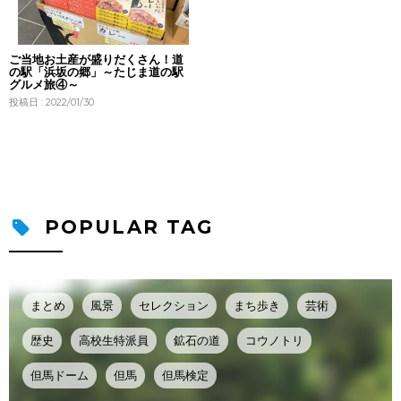
ご当地お土産が盛りだくさん！道
の駅「浜坂の郷」～たじま道の駅
グルメ旅④～
投稿日 : 2022/01/30
POPULAR TAG
まとめ
風景
セレクション
まち歩き
芸術
歴史
高校生特派員
鉱石の道
コウノトリ
但馬ドーム
但馬
但馬検定