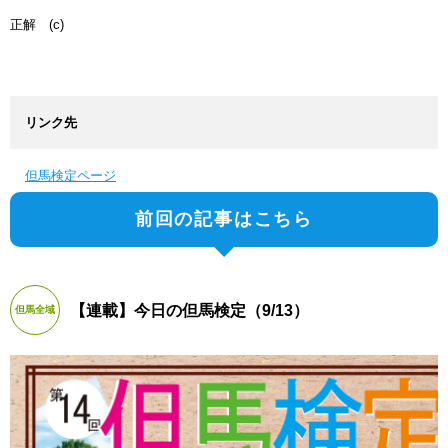
正解 (c)
リンク先
但馬検定ページ
前回の記事はこちら
【連載】今日の但馬検定（9/13）
但馬全域