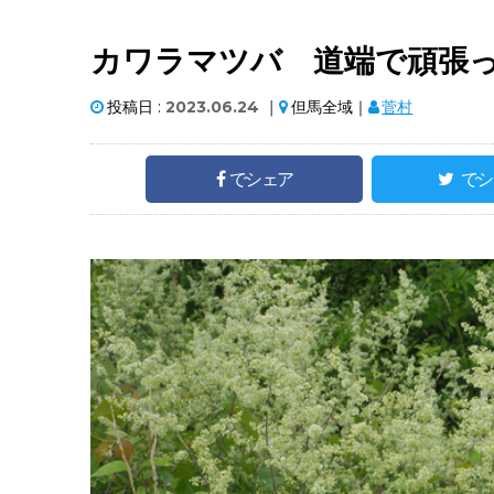
カワラマツバ 道端で頑張
投稿日 :
2023.06.24
｜
但馬全域｜
菅村
でシェア
でシ