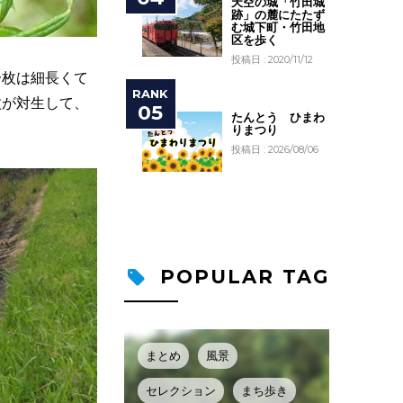
天空の城「竹田城
跡」の麓にたたず
む城下町・竹田地
区を歩く
投稿日 : 2020/11/12
一枚は細長くて
枚が対生して、
たんとう ひまわ
りまつり
投稿日 : 2026/08/06
POPULAR TAG
まとめ
風景
セレクション
まち歩き