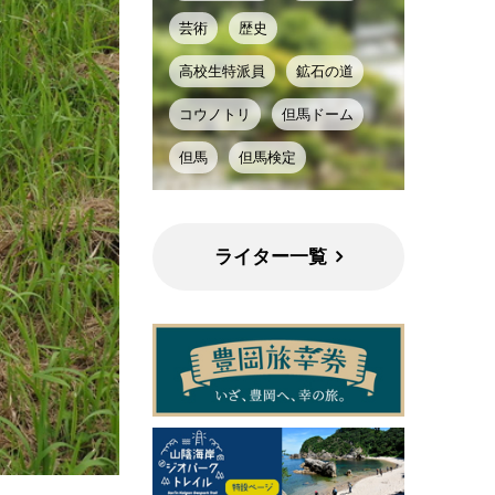
芸術
歴史
高校生特派員
鉱石の道
コウノトリ
但馬ドーム
但馬
但馬検定
ライター一覧