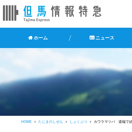
ホーム
ニュース
HOME
たじまのしぜん
しょくぶつ
カワラマツバ 道端で