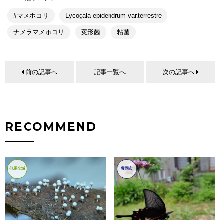
#マメホコリ
Lycogala epidendrum var.terrestre
ナメラマメホコリ
変形菌
粘菌
前の記事へ
記事一覧へ
次の記事へ
RECOMMEND
但馬全域
豊岡市