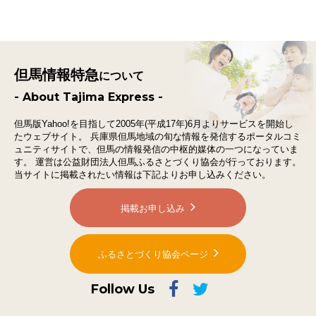
但馬情報特急
について
- About Tajima Express -
但馬版Yahoo!を目指して2005年(平成17年)6月よりサービスを開始し
たウェブサイト。
兵庫県但馬地域の旬な情報を発信するポータルコミ
ュニティサイトで、
但馬の情報発信の中枢的媒体の一つになっていま
す。
運営は公益財団法人但馬ふるさとづくり協会が行っております。
当サイトに掲載されたい情報は下記よりお申し込みください。
掲載お申し込み
ふるさとづくり協会ページ
Follow Us