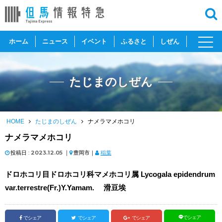
toggl
ホーム
ニュース
イベント
ふるさと
しぜん
navig
たじまのしぜん
HOME
たじまのしぜん
ナメラマメホコリ
ナメラマメホコリ
投稿日 :
2023.12.05
｜
豊岡市｜
稲葉
ドロホコリ目ドロホコリ科マメホコリ属 Lycogala epidendrum
var.terrestre(Fr.)Y.Yamam. 滑豆埃
でシェア
でシェア
でシェア
でシェア