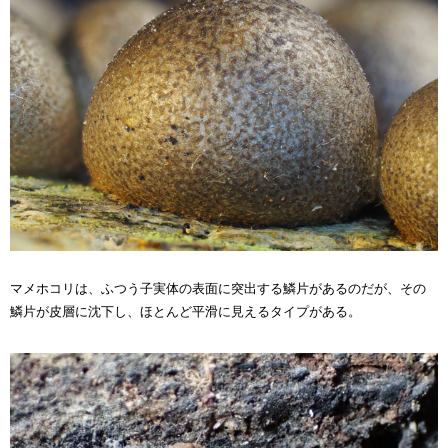
マメホコリは、ふつう子実体の表面に突出する鱗片があるのだが、その
鱗片が皮層に沈下し、ほとんど平滑に見えるタイプがある。