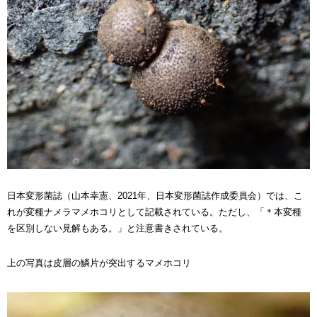
日本変形菌誌（山本幸憲、2021年、日本変形菌誌作成委員会）では、こ
れが変種ナメラマメホコリとして記載されている。ただし、「＊本変種
を区別しない見解もある。」と注意書きされている。
上の写真は皮層の鱗片が突出するマメホコリ