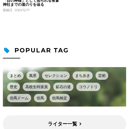
「目の神様」として知られる青倉
神社までの道のりを辿る
投稿日 : 2020/12/17
POPULAR TAG
まとめ
風景
セレクション
まち歩き
芸術
歴史
高校生特派員
鉱石の道
コウノトリ
但馬ドーム
但馬
但馬検定
ライター一覧