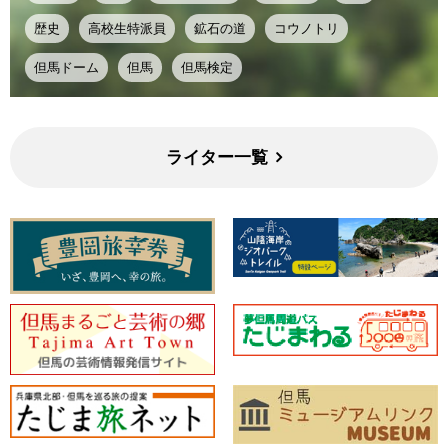
歴史
高校生特派員
鉱石の道
コウノトリ
但馬ドーム
但馬
但馬検定
ライター一覧