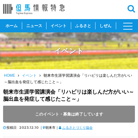
toggl
ホーム
ニュース
イベント
ふるさと
しぜん
navig
イベント
HOME
イベント
朝来市生涯学習講演会「リハビリは楽しんだ方がいい
～脳出血を発症して感じたこと～」
朝来市生涯学習講演会「リハビリは楽しんだ方がいい～
脳出血を発症して感じたこと～」
開催日 :
2023
.
12.23
～
2023
.
12.23
このイベント・募集は終了しています
開催時間 : 14:00 ～ 15:15
投稿日 :
2023.12.10
｜
朝来市｜
ふるさとづくり協会