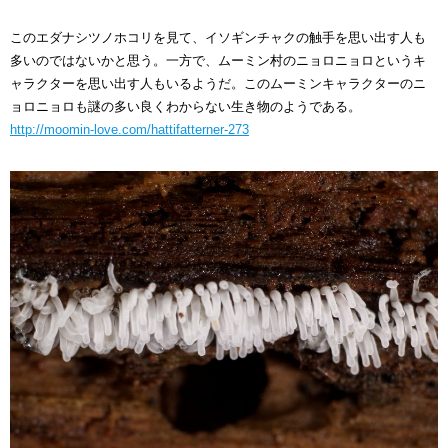
このエダナシツノホコリを見て、イソギンチャクの触手を思い出す人も
多いのではないかと思う。一方で、ムーミン村のニョロニョロというキ
ャラクターを思い出す人もいるようだ。このムーミンキャラクターのニ
ョロニョロも謎の多い良くわからない生き物のようである。
http://moomin-love.com/hattifatterner-273