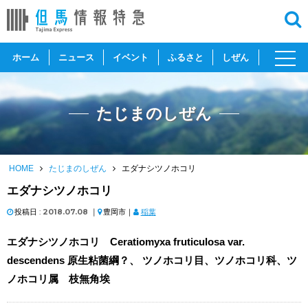
toggl
ホーム
ニュース
イベント
ふるさと
しぜん
navig
たじまのしぜん
HOME
たじまのしぜん
エダナシツノホコリ
エダナシツノホコリ
投稿日 :
2018.07.08
｜
豊岡市｜
稲葉
エダナシツノホコリ Ceratiomyxa fruticulosa var.
descendens 原生粘菌綱？、 ツノホコリ目、ツノホコリ科、ツ
ノホコリ属 枝無角埃