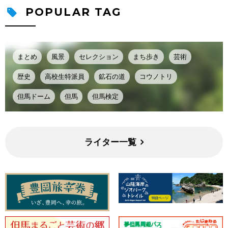
POPULAR TAG
まとめ
風景
セレクション
まち歩き
芸術
歴史
高校生特派員
鉱石の道
コウノトリ
但馬ドーム
但馬
但馬検定
ライター一覧