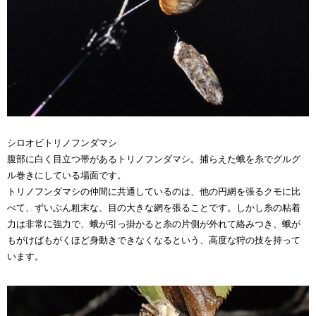
シロオビトリノフンダマシ
腹部に白く目立つ帯があるトリノフンダマシ。捕らえた蛾を糸でグルグ
ル巻きにしている場面です。
トリノフンダマシの仲間に共通しているのは、他の円網を張るクモに比
べて、ずいぶん粗末な、目の大きな網を張ることです。しかし糸の粘着
力は非常に強力で、蛾が引っ掛かると糸の片側が外れて絡みつき、蛾が
もがけばもがくほど身動きできなくなるという、高度な狩の技を持って
います。