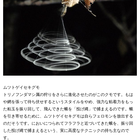
ムツトゲイセキグモ
トリノフンダマシ属の狩りをさらに進化させたのがこのクモです。もは
や網を張って待ち伏せするというスタイルをやめ、強力な粘着力をもっ
た粘玉を振り回して、飛んできた蛾を「投げ縄」で捕まえるのです。蛾
を引き寄せるために、ムツトゲイセキグモは自らフェロモンを放出する
のだそうです。においにつられてフラフラと近づいてきた蛾を、振り回
した投げ縄で捕まえるという、実に高度なテクニックの持ち主なので
す。