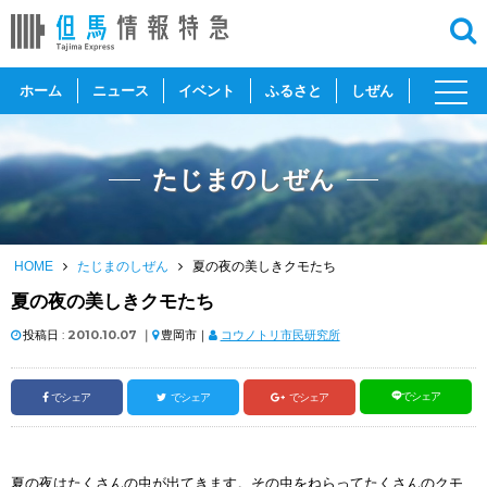
toggl
ホーム
ニュース
イベント
ふるさと
しぜん
navig
たじまのしぜん
HOME
たじまのしぜん
夏の夜の美しきクモたち
夏の夜の美しきクモたち
投稿日 :
2010.10.07
｜
豊岡市｜
コウノトリ市民研究所
でシェア
でシェア
でシェア
でシェア
夏の夜はたくさんの虫が出てきます。その虫をねらってたくさんのクモ