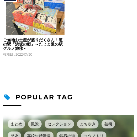
ご当地お土産が盛りだくさん！道
の駅「浜坂の郷」～たじま道の駅
グルメ旅④～
投稿日 : 2022/01/30
POPULAR TAG
まとめ
風景
セレクション
まち歩き
芸術
歴史
高校生特派員
鉱石の道
コウノトリ