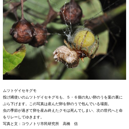
ムツトゲイセキグモ
投げ縄使いのムツトゲイセキグモも、５・６個の丸い卵のうを葉の裏に
ぶら下げます。この写真は産んだ卵を卵のうで包んでいる場面。
虫の季節が過ぎて卵を産み終えたクモは死んでしまい、次の世代へと命
をリレーしてゆきます。
写真と文：コウノトリ市民研究所 高橋 信