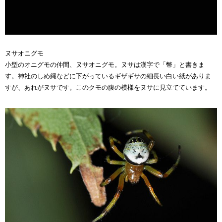
ヌサオニグモ
小型のオニグモの仲間、ヌサオニグモ。ヌサは漢字で「幣」と書きま
す。神社のしめ縄などに下がっているギザギサの細長い白い紙がありま
すが、あれがヌサです。このクモの腹の模様をヌサに見立てています。