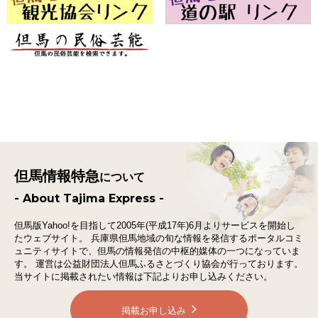
但馬情報特急
について
- About Tajima Express -
但馬版Yahoo!を目指して2005年(平成17年)6月よりサービスを開始し
たウェブサイト。
兵庫県但馬地域の旬な情報を発信するポータルコミ
ュニティサイトで、
但馬の情報発信の中枢的媒体の一つになっていま
す。
運営は公益財団法人但馬ふるさとづくり協会が行っております。
当サイトに掲載されたい情報は下記よりお申し込みください。
掲載お申し込み