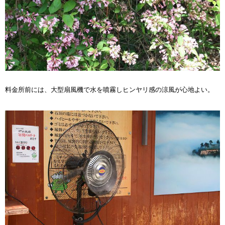
料金所前には、大型扇風機で水を噴霧しヒンヤリ感の涼風が心地よい。