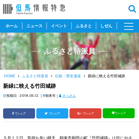
toggl
ホーム
ニュース
イベント
ふるさと
しぜん
navig
ふるさと特派員
HOME
ふるさと特派員
伝統・歴史遺産
新緑に映える竹田城跡
新緑に映える竹田城跡
投稿日 :
2018.05.12
｜
朝来市｜
きっさん
でシェア
でシェア
でシェア
でシェア
５月１２日、気持ち良い晴天、朝来市和田山町『竹田城跡』は目にやさ