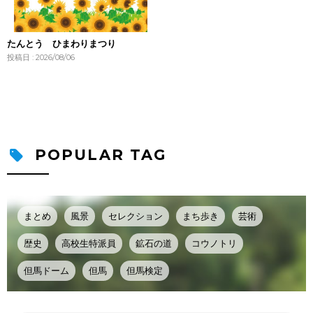
たんとう ひまわりまつり
投稿日 : 2026/08/06
POPULAR TAG
まとめ
風景
セレクション
まち歩き
芸術
歴史
高校生特派員
鉱石の道
コウノトリ
但馬ドーム
但馬
但馬検定