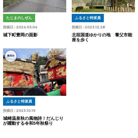
たじまのしぜん
ふるさと特派員
投稿日 :
2024.03.04
投稿日 :
2023.12.28
城下町豊岡の面影
北垣国道ゆかりの地 養父市能
座を歩く
豊岡市
ふるさと特派員
投稿日 :
2023.10.19
城崎温泉秋の風物詩！だんじり
が躍動する令和5年秋祭り