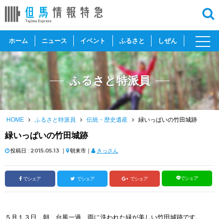
toggl
ホーム
ニュース
イベント
ふるさと
しぜん
navig
ふるさと特派員
HOME
ふるさと特派員
伝統・歴史遺産
緑いっぱいの竹田城跡
緑いっぱいの竹田城跡
投稿日 :
2015.05.13
｜
朝来市｜
きっさん
でシェア
でシェア
でシェア
でシェア
５月１３日、朝、台風一過、雨に洗われた緑が美しい竹田城跡です。