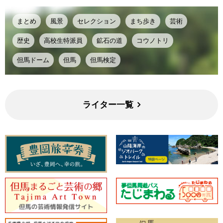
まとめ
風景
セレクション
まち歩き
芸術
歴史
高校生特派員
鉱石の道
コウノトリ
但馬ドーム
但馬
但馬検定
ライター一覧