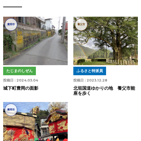
豊岡市
養父市
たじまのしぜん
ふるさと特派員
投稿日 :
2024.03.04
投稿日 :
2023.12.28
城下町豊岡の面影
北垣国道ゆかりの地 養父市能
座を歩く
豊岡市