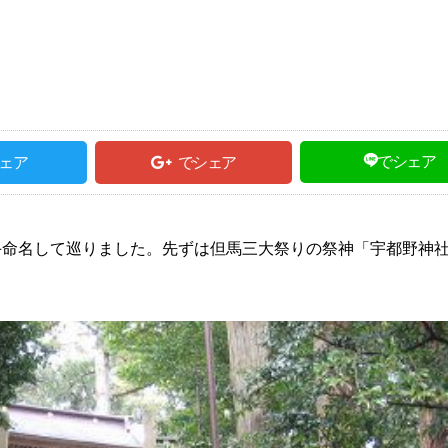
でシェア
ェア
でシェア
手命名して巡りました。先ずは但馬三大祭りの祭神「宇都野神