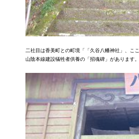
二社目は香美町との町境「「久谷八幡神社」、こ
山陰本線建設犠牲者供養の「招魂碑」があります