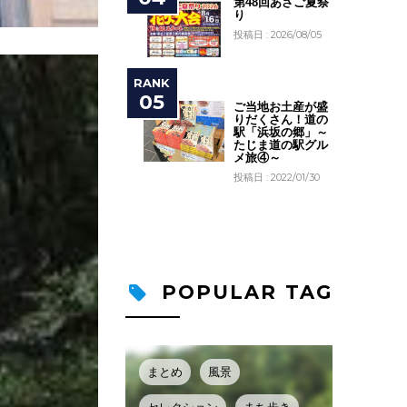
第48回あさご夏祭
り
投稿日 : 2026/08/05
ご当地お土産が盛
りだくさん！道の
駅「浜坂の郷」～
たじま道の駅グル
メ旅④～
投稿日 : 2022/01/30
POPULAR TAG
まとめ
風景