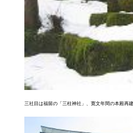
三社目は福留の「三柱神社」、寛文年間の本殿再建