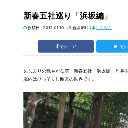
新春五社巡り「浜坂編」
投稿日 :
2012.01.10
｜
新温泉町｜
しもやん
でシェア
でシ
久しぶりの穏やかな空、新春五社「浜坂編」と勝
境内はひっそりし幽玄の世界です。