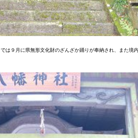
こでは９月に県無形文化財のざんざか踊りが奉納され、また境
。