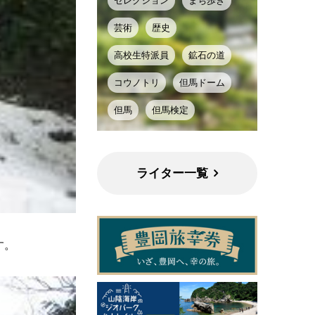
セレクション
まち歩き
芸術
歴史
高校生特派員
鉱石の道
コウノトリ
但馬ドーム
但馬
但馬検定
ライター一覧
す。