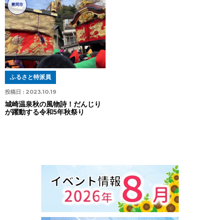
豊岡市
ふるさと特派員
投稿日 :
2023.10.19
城崎温泉秋の風物詩！だんじり
が躍動する令和5年秋祭り