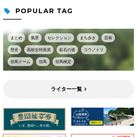
POPULAR TAG
まとめ
風景
セレクション
まち歩き
芸術
歴史
高校生特派員
鉱石の道
コウノトリ
但馬ドーム
但馬
但馬検定
ライター一覧