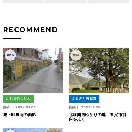
RECOMMEND
豊岡市
養父市
たじまのしぜん
ふるさと特派員
投稿日 :
2024.03.04
投稿日 :
2023.12.28
城下町豊岡の面影
北垣国道ゆかりの地 養父市能
座を歩く