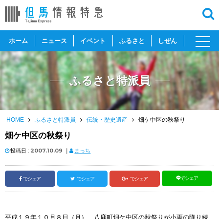
toggl
ホーム
ニュース
イベント
ふるさと
しぜん
navig
ふるさと特派員
HOME
ふるさと特派員
伝統・歴史遺産
畑ケ中区の秋祭り
畑ケ中区の秋祭り
投稿日 :
2007.10.09
｜
まっち
でシェア
でシェア
でシェア
でシェア
平成１９年１０月８日（月）、八鹿町畑ケ中区の秋祭りが小雨の降り続