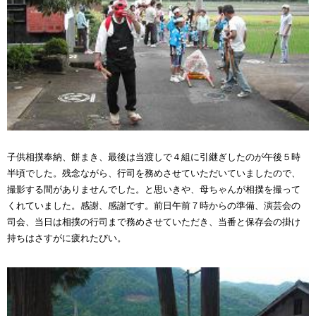
子供相撲奉納、餅まき、最後は当渡しで４組に引継ぎしたのが午後５時
半頃でした。残念ながら、行司を務めさせていただいていましたので、
撮影する間がありませんでした。と思いきや、母ちゃんが相撲を撮って
くれていました。感謝、感謝です。前日午前７時からの準備、演芸会の
司会、当日は相撲の行司まで務めさせていただき、当番と保存会の掛け
持ちはさすがに疲れたびい。