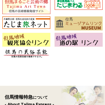
但馬情報特急
について
- About Tajima Express -