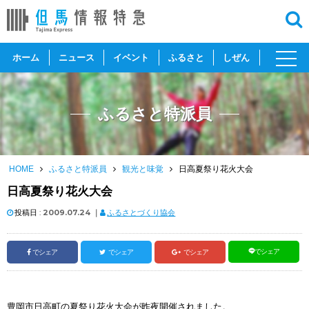
toggl
ホーム
ニュース
イベント
ふるさと
しぜん
navig
ふるさと特派員
HOME
ふるさと特派員
観光と味覚
日高夏祭り花火大会
日高夏祭り花火大会
投稿日 :
2009.07.24
｜
ふるさとづくり協会
でシェア
でシェア
でシェア
でシェア
豊岡市日高町の夏祭り花火大会が昨夜開催されました。