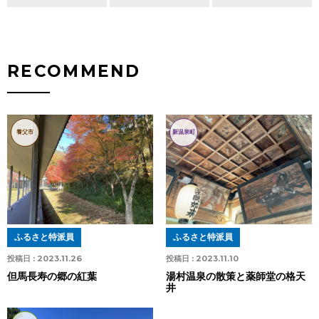
RECOMMEND
養父市
新温泉町
ふるさと特派員
ふるさと特派員
投稿日 :
2023.11.26
投稿日 :
2023.11.10
但馬長寿の郷の紅葉
湯村温泉の散策と薬師堂の格天
井