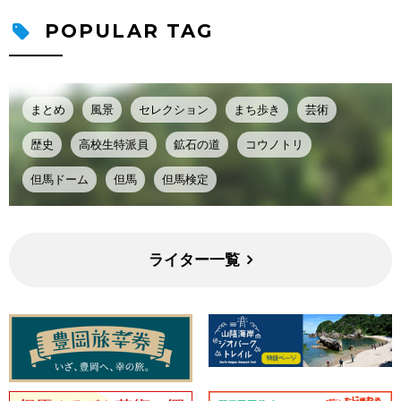
POPULAR TAG
まとめ
風景
セレクション
まち歩き
芸術
歴史
高校生特派員
鉱石の道
コウノトリ
但馬ドーム
但馬
但馬検定
ライター一覧