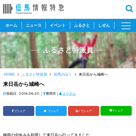
toggl
ホーム
ニュース
イベント
ふるさと
しぜん
navig
ふるさと特派員
HOME
ふるさと特派員
但馬の山々
来日岳から城崎へ
来日岳から城崎へ
投稿日 :
2016.06.20
｜
豊岡市｜
ユウさん
でシェア
でシェア
でシェア
でシェア
梅雨の中休みを利用して来日岳へ行ってきました