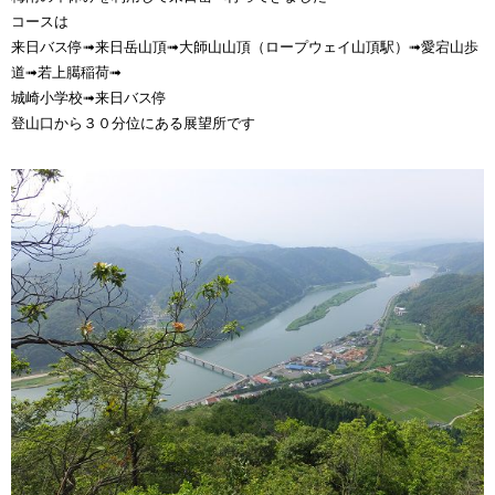
コースは
来日バス停➟来日岳山頂➟大師山山頂（ロープウェイ山頂駅）➟愛宕山歩
道➟若上臈稲荷➟
城崎小学校➟来日バス停
登山口から３０分位にある展望所です