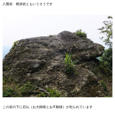
八畳岩 梶掛岩ともいうそうです
この岩の下に石仏（お大師様とお不動様）が祀られています