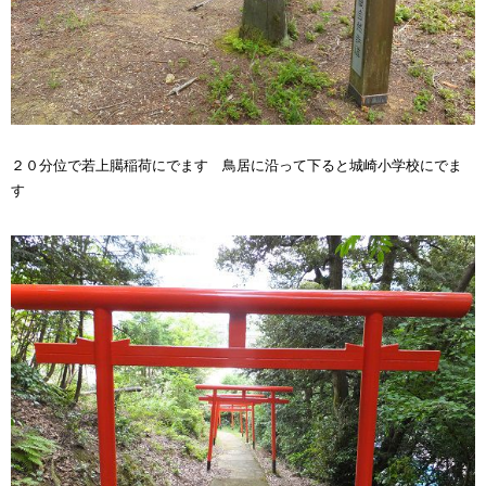
２０分位で若上臈稲荷にでます 鳥居に沿って下ると城崎小学校にでま
す