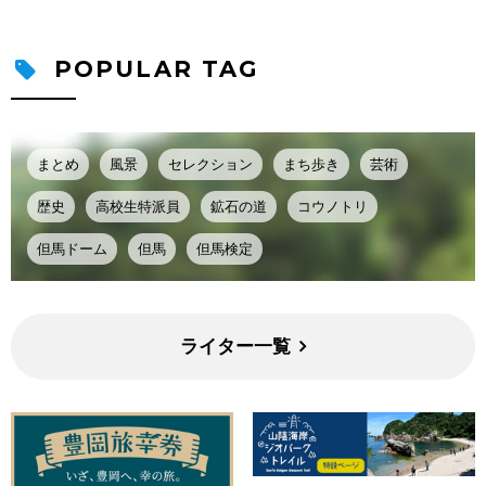
POPULAR TAG
まとめ
風景
セレクション
まち歩き
芸術
歴史
高校生特派員
鉱石の道
コウノトリ
但馬ドーム
但馬
但馬検定
ライター一覧