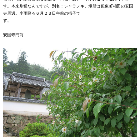
す。本来別種なんですが、別名：シャラノキ。場所は但東町相田の安国
寺周辺。小雨降る６月２３日午前の様子で
す
安国寺門前