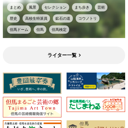
まとめ
風景
セレクション
まち歩き
芸術
歴史
高校生特派員
鉱石の道
コウノトリ
但馬ドーム
但馬
但馬検定
ライター一覧