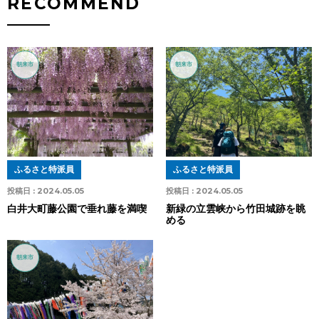
RECOMMEND
朝来市
朝来市
ふるさと特派員
ふるさと特派員
投稿日 :
2024.05.05
投稿日 :
2024.05.05
白井大町藤公園で垂れ藤を満喫
新緑の立雲峡から竹田城跡を眺
める
朝来市