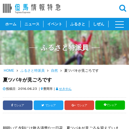
toggl
ホーム
ニュース
イベント
ふるさと
しぜん
navig
ふるさと特派員
HOME
ふるさと特派員
自然
夏ツバキが見ごろです
夏ツバキが見ごろです
投稿日 :
2016.06.23
｜
豊岡市｜
せきやん
でシェア
でシェア
でシェア
でシェア
朝咲いて夕刻には散る清楚な一日花、夏ツバキが見ごろを迎えていま