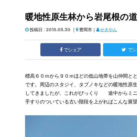
暖地性原生林から岩尾根の
投稿日 :
2015.05.30
｜
豊岡市｜
せきやん
でシェア
でシ
標高６０ｍから９０ｍほどの低山地帯を山仲間と
です。周辺のスタジイ、タブノキなどの暖地性原
してきましたが、これがびっくり 途中からミニ
手すりのついている古い階段を上がればこんな展