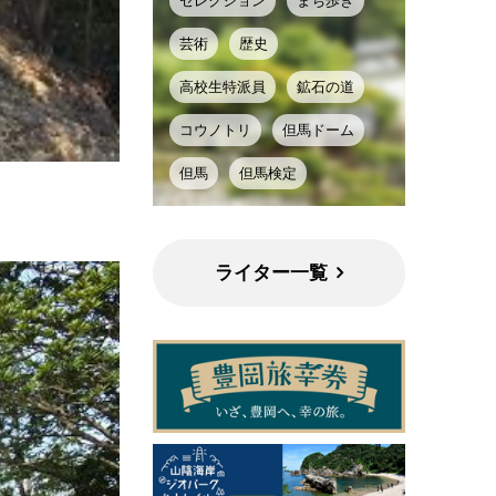
セレクション
まち歩き
芸術
歴史
高校生特派員
鉱石の道
コウノトリ
但馬ドーム
但馬
但馬検定
ライター一覧