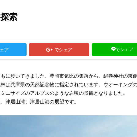
道探索
でシェア
ェア
でシェア
ともに歩いてきました。豊岡市気比の集落から、絹巻神社の東
生林は兵庫県の天然記念物に指定されています。ウオーキング
ミニサイズのアルプスのような岩稜の景観となりました。
望。津居山湾、津居山港の展望です。