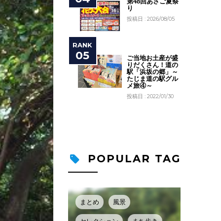
第48回あさご夏祭
り
投稿日 : 2026/08/05
ご当地お土産が盛
りだくさん！道の
駅「浜坂の郷」～
たじま道の駅グル
メ旅④～
投稿日 : 2022/01/30
POPULAR TAG
まとめ
風景