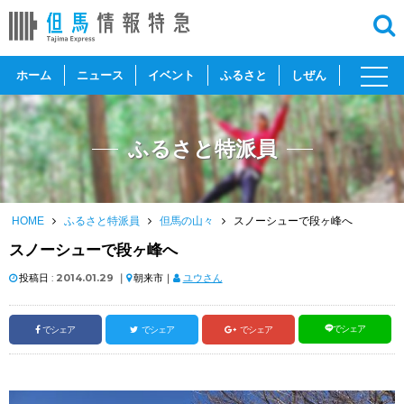
toggl
ホーム
ニュース
イベント
ふるさと
しぜん
navig
ふるさと特派員
HOME
ふるさと特派員
但馬の山々
スノーシューで段ヶ峰へ
スノーシューで段ヶ峰へ
投稿日 :
2014.01.29
｜
朝来市｜
ユウさん
でシェア
でシェア
でシェア
でシェア