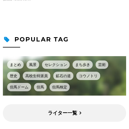
POPULAR TAG
まとめ
風景
セレクション
まち歩き
芸術
歴史
高校生特派員
鉱石の道
コウノトリ
但馬ドーム
但馬
但馬検定
ライター一覧