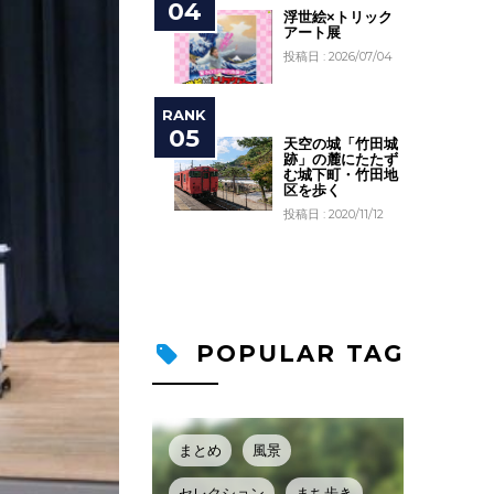
浮世絵×トリック
アート展
投稿日 : 2026/07/04
天空の城「竹田城
跡」の麓にたたず
む城下町・竹田地
区を歩く
投稿日 : 2020/11/12
POPULAR TAG
まとめ
風景
セレクション
まち歩き