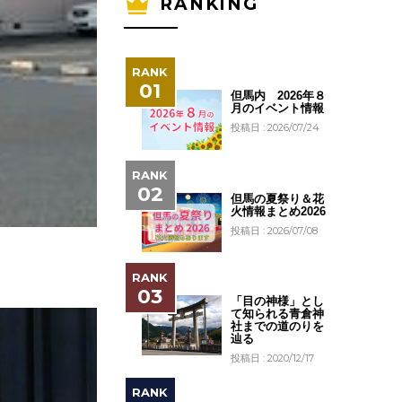
RANKING
但馬内 2026年８
月のイベント情報
投稿日 : 2026/07/24
但馬の夏祭り＆花
火情報まとめ2026
投稿日 : 2026/07/08
「目の神様」とし
て知られる青倉神
社までの道のりを
辿る
投稿日 : 2020/12/17