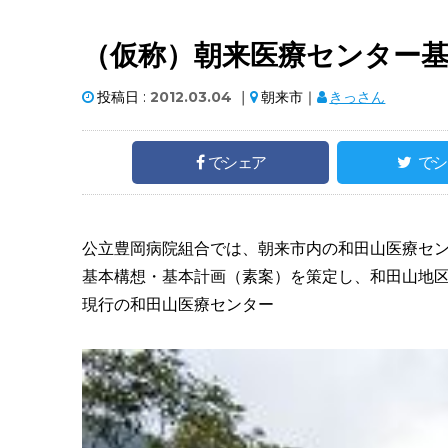
（仮称）朝来医療センター基
投稿日 :
2012.03.04
｜
朝来市｜
きっさん
でシェア
でシ
公立豊岡病院組合では、朝来市内の和田山医療セ
基本構想・基本計画（素案）を策定し、和田山地
現行の和田山医療センタ