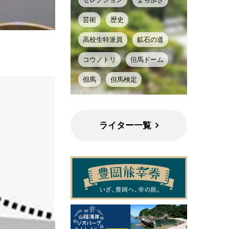
芸術
歴史
高校生特派員
鉱石の道
コウノトリ
但馬ドーム
但馬
但馬検定
ライター一覧