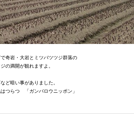
どで奇岩・大岩とミツバツツジ群落の
ツジの満開が観れますよ。
暗い事がありました。
つらつ 「ガンバロウニッポン」