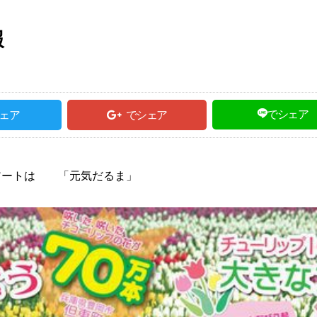
報
でシェア
ェア
でシェア
アートは 「元気だるま」