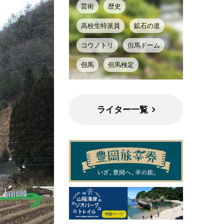
芸術
歴史
高校生特派員
鉱石の道
コウノトリ
但馬ドーム
但馬
但馬検定
ライター一覧