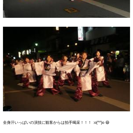
全身汗いっぱいの演技に観客からは拍手喝采！！！ :o(^^)o 😆