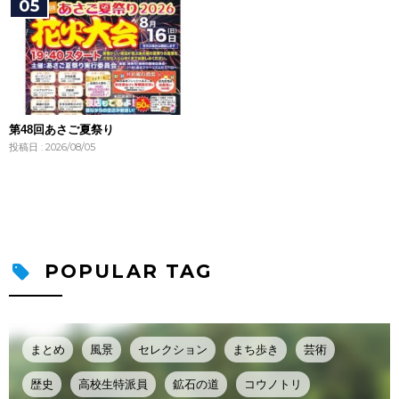
第48回あさご夏祭り
投稿日 : 2026/08/05
POPULAR TAG
まとめ
風景
セレクション
まち歩き
芸術
歴史
高校生特派員
鉱石の道
コウノトリ