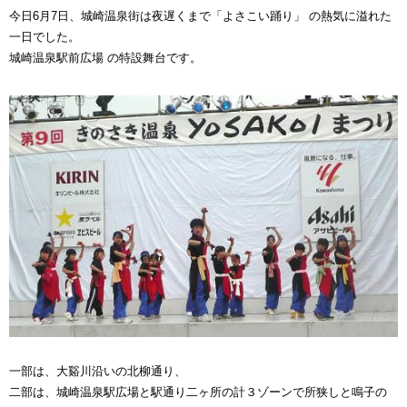
今日6月7日、城崎温泉街は夜遅くまで「よさこい踊り」 の熱気に溢れた
一日でした。
城崎温泉駅前広場 の特設舞台です。
一部は、大谿川沿いの北柳通り、
二部は、城崎温泉駅広場と駅通り二ヶ所の計３ゾーンで所狭しと鳴子の