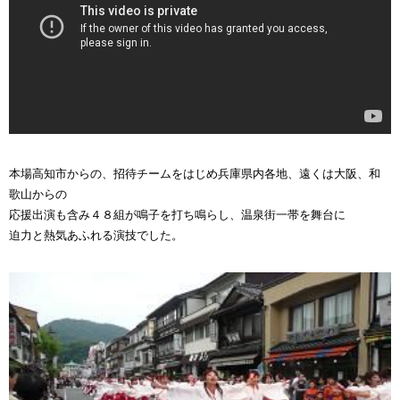
本場高知市からの、招待チームをはじめ兵庫県内各地、遠くは大阪、和
歌山からの
応援出演も含み４８組が鳴子を打ち鳴らし、温泉街一帯を舞台に
迫力と熱気あふれる演技でした。