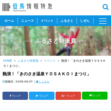
toggl
ホーム
ニュース
イベント
ふるさと
しぜん
navig
ふるさと特派員
HOME
ふるさと特派員
イベント
熱演！「きのさき温泉ＹＯＳＡＫ
ＯＩまつり」
熱演！「きのさき温泉ＹＯＳＡＫＯＩまつり」
投稿日 :
2008.06.07
｜
しこさん
でシェア
でシェア
でシェア
でシェア