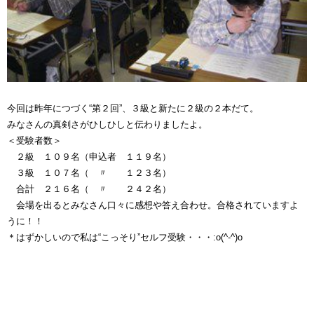
今回は昨年につづく“第２回”、３級と新たに２級の２本だて。
みなさんの真剣さがひしひしと伝わりましたよ。
＜受験者数＞
２級 １０９名（申込者 １１９名）
３級 １０７名（ 〃 １２３名）
合計 ２１６名（ 〃 ２４２名）
会場を出るとみなさん口々に感想や答え合わせ。合格されていますよ
うに！！
＊はずかしいので私は“こっそり”セルフ受験・・・:o(^-^)o