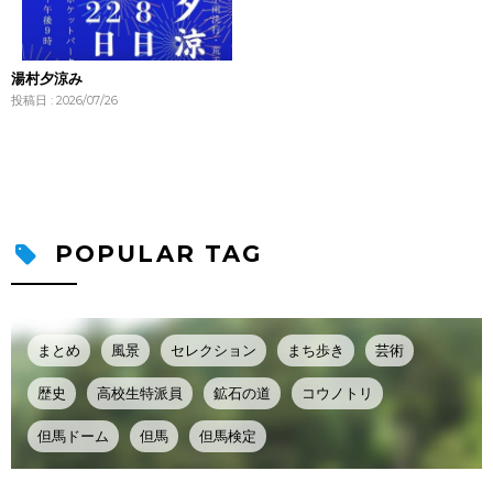
湯村夕涼み
投稿日 : 2026/07/26
POPULAR TAG
まとめ
風景
セレクション
まち歩き
芸術
歴史
高校生特派員
鉱石の道
コウノトリ
但馬ドーム
但馬
但馬検定