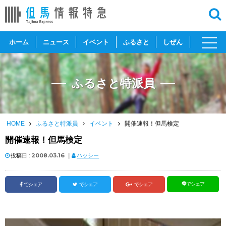
toggl
ホーム
ニュース
イベント
ふるさと
しぜん
navig
ふるさと特派員
HOME
ふるさと特派員
イベント
開催速報！但馬検定
開催速報！但馬検定
投稿日 :
2008.03.16
｜
ハッシー
でシェア
でシェア
でシェア
でシェア