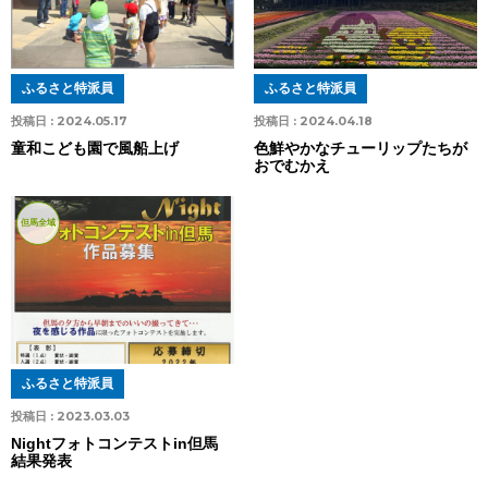
ふるさと特派員
ふるさと特派員
投稿日 :
2024.05.17
投稿日 :
2024.04.18
童和こども園で風船上げ
色鮮やかなチューリップたちが
おでむかえ
但馬全域
ふるさと特派員
投稿日 :
2023.03.03
Nightフォトコンテストin但馬
結果発表