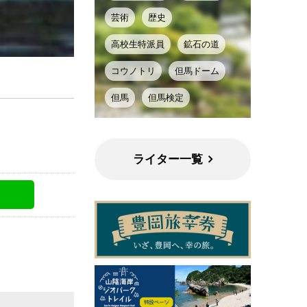
芸術
歴史
高校生特派員
鉱石の道
コウノトリ
但馬ドーム
但馬
但馬検定
ライター一覧