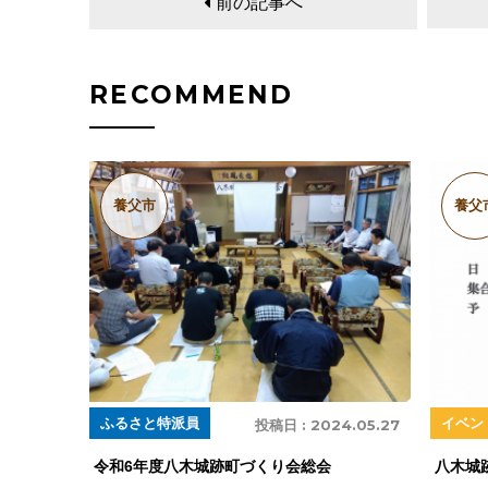
前の記事へ
RECOMMEND
養父市
養父
ふるさと特派員
イベン
投稿日 :
2024.05.27
令和6年度八木城跡町づくり会総会
八木城