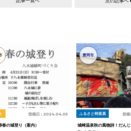
記事一覧へ
次の記事へ
市
豊岡市
ト
ふるさと特派員
投稿日 :
2024.04.05
投稿
跡春の城登り（案内）
城崎温泉秋の風物詩！だんじ