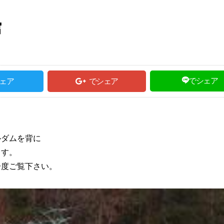
館
でシェア
ェア
でシェア
ルダムを背に
ます。
一度ご覧下さい。