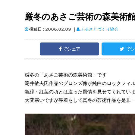
厳冬のあさご芸術の森美術
投稿日 :
2006.02.09
｜
ふるさとづくり協会
でシェア
でシ
厳冬の「あさご芸術の森美術館」です
淀井敏夫氏作品のブロンズ像が純白のロックフィ
新緑・紅葉の頃とは違った風情を見せてくれてい
大変寒いですが厚着をして真冬の芸術作品を是非