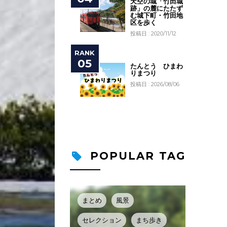
天空の城「竹田城
跡」の麓にたたず
む城下町・竹田地
区を歩く
投稿日 : 2020/11/12
たんとう ひまわ
りまつり
投稿日 : 2026/08/06
POPULAR TAG
まとめ
風景
セレクション
まち歩き