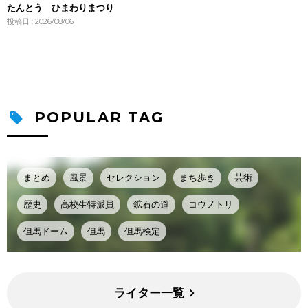
たんとう ひまわりまつり
投稿日 : 2026/08/06
POPULAR TAG
まとめ
風景
セレクション
まち歩き
芸術
歴史
高校生特派員
鉱石の道
コウノトリ
但馬ドーム
但馬
但馬検定
ライター一覧