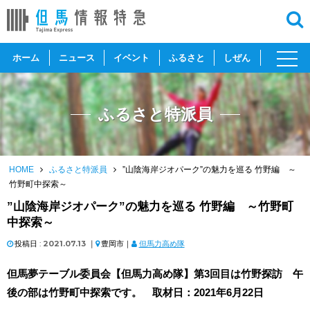
toggl
ホーム
ニュース
イベント
ふるさと
しぜん
navig
ふるさと特派員
HOME
ふるさと特派員
”山陰海岸ジオパーク”の魅力を巡る 竹野編 ～
竹野町中探索～
”山陰海岸ジオパーク”の魅力を巡る 竹野編 ～竹野町
中探索～
投稿日 :
2021.07.13
｜
豊岡市｜
但馬力高め隊
但馬夢テーブル委員会【但馬力高め隊】第3回目は竹野探訪 午
後の部は竹野町中探索です。 取材日：2021年6月22日