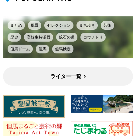
まとめ
風景
セレクション
まち歩き
芸術
歴史
高校生特派員
鉱石の道
コウノトリ
但馬ドーム
但馬
但馬検定
ライター一覧