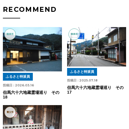
RECOMMEND
朝来市
朝来市
ふるさと特派員
ふるさと特派員
投稿日 :
2025.07.18
投稿日 :
2026.03.16
但馬六十六地蔵霊場巡り その
17
但馬六十六地蔵霊場巡り その
18
養父市