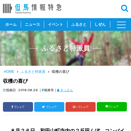
toggl
ホーム
ニュース
イベント
ふるさと
しぜん
navig
ふるさと特派員
HOME
ふるさと特派員
収穫の喜び
収穫の喜び
投稿日 :
2018.08.26
｜
朝来市｜
きっさん
でシェア
でシェア
でシェア
でシェア
８月２６日、和田山町寺内の２反田んぼ、コンバイ