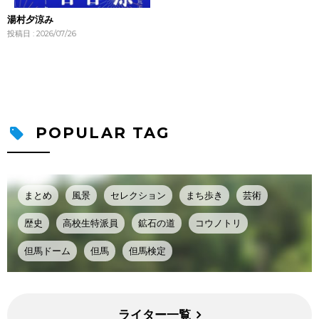
湯村夕涼み
投稿日 : 2026/07/26
POPULAR TAG
まとめ
風景
セレクション
まち歩き
芸術
歴史
高校生特派員
鉱石の道
コウノトリ
但馬ドーム
但馬
但馬検定
ライター一覧