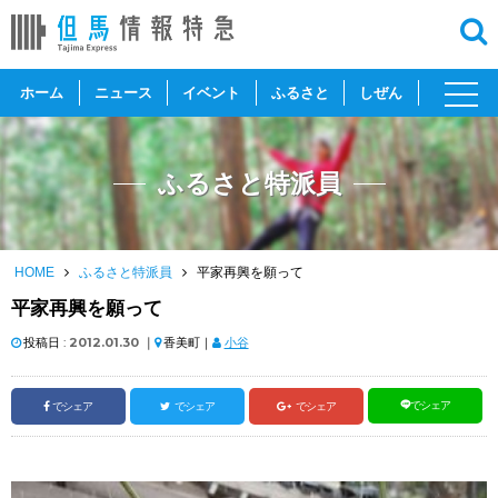
toggl
ホーム
ニュース
イベント
ふるさと
しぜん
navig
ふるさと特派員
HOME
ふるさと特派員
平家再興を願って
平家再興を願って
投稿日 :
2012.01.30
｜
香美町｜
小谷
でシェア
でシェア
でシェア
でシェア