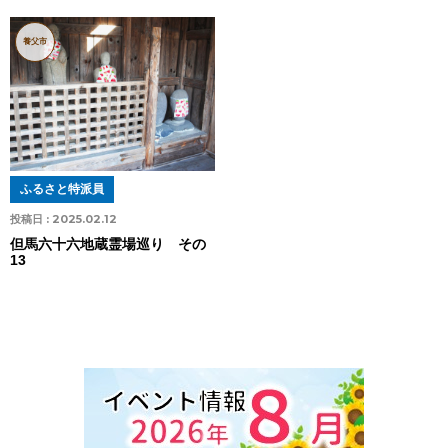
養父市
ふるさと特派員
投稿日 :
2025.02.12
但馬六十六地蔵霊場巡り その
13