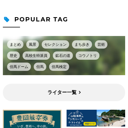
POPULAR TAG
まとめ
風景
セレクション
まち歩き
芸術
歴史
高校生特派員
鉱石の道
コウノトリ
但馬ドーム
但馬
但馬検定
ライター一覧