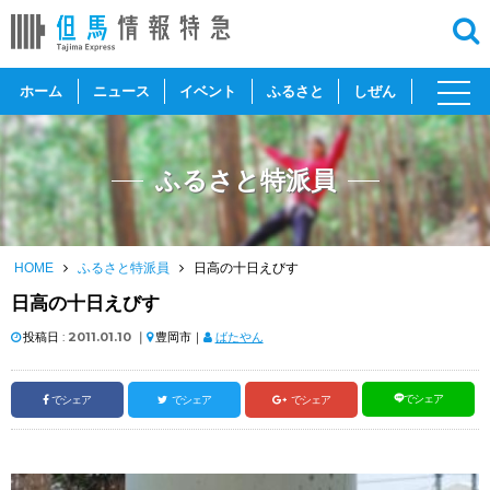
toggl
ホーム
ニュース
イベント
ふるさと
しぜん
navig
ふるさと特派員
HOME
ふるさと特派員
日高の十日えびす
日高の十日えびす
投稿日 :
2011.01.10
｜
豊岡市｜
ばたやん
でシェア
でシェア
でシェア
でシェア