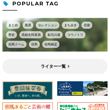
POPULAR TAG
まとめ
風景
セレクション
まち歩き
芸術
歴史
高校生特派員
鉱石の道
コウノトリ
但馬ドーム
但馬
但馬検定
ライター一覧