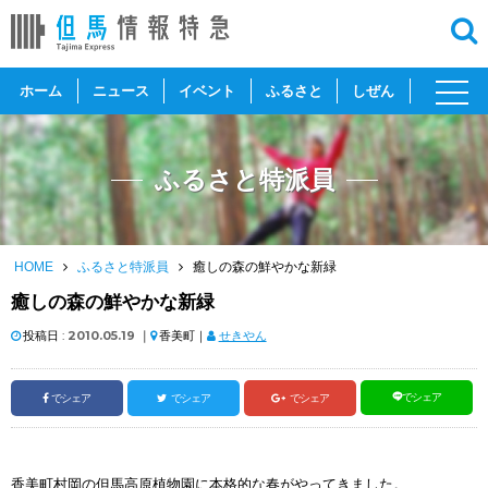
toggl
ホーム
ニュース
イベント
ふるさと
しぜん
navig
ふるさと特派員
HOME
ふるさと特派員
癒しの森の鮮やかな新緑
癒しの森の鮮やかな新緑
投稿日 :
2010.05.19
｜
香美町｜
せきやん
でシェア
でシェア
でシェア
でシェア
香美町村岡の但馬高原植物園に本格的な春がやってきました。