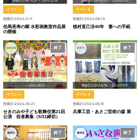
開催日:2014/11/24
～ 2024/12/08
開催日:2024/04/20
～ 2024/09/30
イベント
イベント
投稿日:
2024.11.11
投稿日:
2024.06.10
但馬長寿の郷 水彩画教室作品展
植村直己没40年 妻への手紙
の開催
終了
終了
但馬全域
朝来市
～ 2024/05/31
開催日:2024/05/18
～ 2024/07/07
イベント
イベント
投稿日:
2024.05.21
投稿日:
2024.05.15
せきのみや子ども歌舞伎第21回
兵庫工芸・あさご芸術の森 展
公演 役者募集（5/31締切）
終了
終了
豊岡市
豊岡市