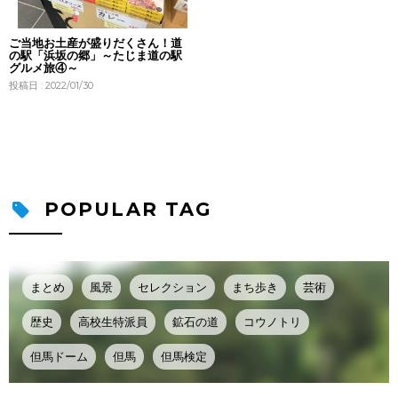
ご当地お土産が盛りだくさん！道
の駅「浜坂の郷」～たじま道の駅
グルメ旅④～
投稿日 : 2022/01/30
POPULAR TAG
まとめ
風景
セレクション
まち歩き
芸術
歴史
高校生特派員
鉱石の道
コウノトリ
但馬ドーム
但馬
但馬検定