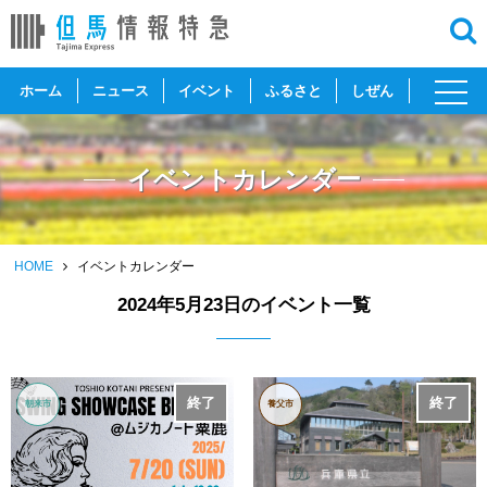
toggl
ホーム
ニュース
イベント
ふるさと
しぜん
navig
イベントカレンダー
HOME
イベントカレンダー
2024年5月23日のイベント一覧
終了
終了
朝来市
養父市