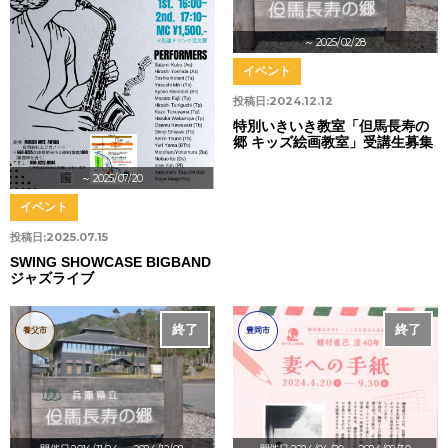
～ 2025/02/28
イベント
投稿日:
2024.12.12
特別いきいき教室「但馬長寿の
郷 キッズ絵画教室」受講生募集
～ 2025/07/20
イベント
投稿日:
2025.07.15
SWING SHOWCASE BIGBAND
ジャズライブ
終了
終了
養父市
豊岡市