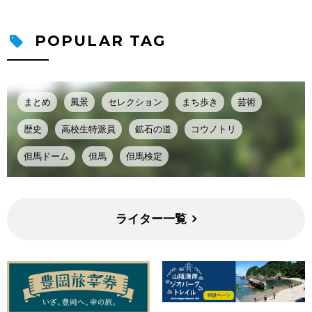
POPULAR TAG
まとめ
風景
セレクション
まち歩き
芸術
歴史
高校生特派員
鉱石の道
コウノトリ
但馬ドーム
但馬
但馬検定
ライター一覧