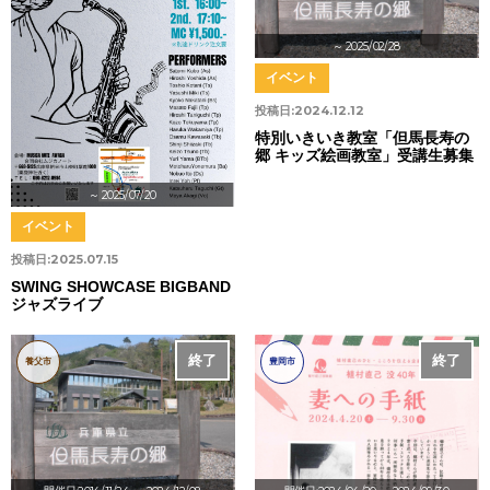
～ 2025/02/28
イベント
投稿日:
2024.12.12
特別いきいき教室「但馬長寿の
郷 キッズ絵画教室」受講生募集
～ 2025/07/20
イベント
投稿日:
2025.07.15
SWING SHOWCASE BIGBAND
ジャズライブ
終了
終了
養父市
豊岡市