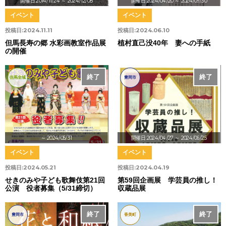
開催日:2014/11/24
～ 2024/12/08
開催日:2024/04/20
～ 2024/09/30
イベント
イベント
投稿日:
2024.11.11
投稿日:
2024.06.10
但馬長寿の郷 水彩画教室作品展
植村直己没40年 妻への手紙
の開催
終了
終了
但馬全域
豊岡市
～ 2024/05/31
開催日:2024/04/27
～ 2024/06/25
イベント
イベント
投稿日:
2024.05.21
投稿日:
2024.04.19
せきのみや子ども歌舞伎第21回
第59回企画展 学芸員の推し！
公演 役者募集（5/31締切）
収蔵品展
終了
終了
豊岡市
香美町