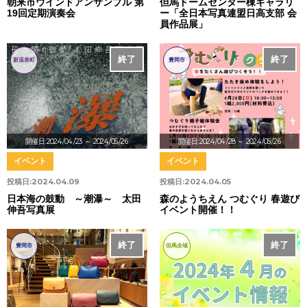
朝来市ウインドアンサンブル 第
但馬ドームセンター棟ギャラリ
19回定期演奏会
ー「全日本写真連盟日高支部 会
員作品展」
終了
終了
新温泉町
豊岡市
開催日:2024/04/23
～ 2024/05/26
開催日:2024/04/28
～ 2024/05/26
イベント
イベント
投稿日:
2024.04.09
投稿日:
2024.04.05
日本海の鼓動 ～潮瀑～ 太田
森のようちえん つむぐり 春遊び
伸吾写真展
イベント開催！！
終了
終了
豊岡市
但馬全域