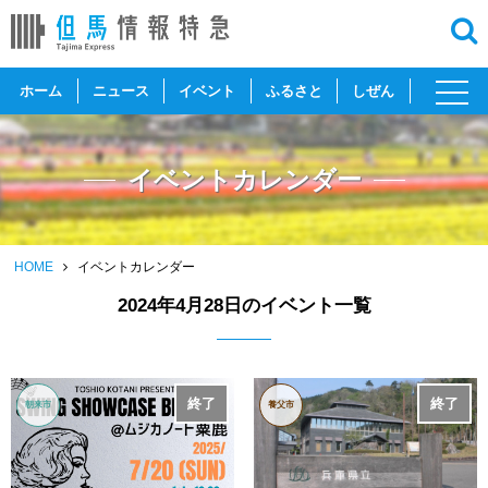
toggl
ホーム
ニュース
イベント
ふるさと
しぜん
navig
イベントカレンダー
HOME
イベントカレンダー
2024年4月28日のイベント一覧
終了
終了
朝来市
養父市