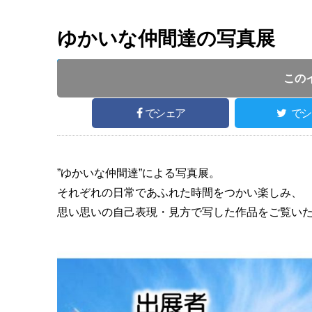
ゆかいな仲間達の写真展
投稿日 :
2
開催日 :
2024
.
06.27
～
2024
.
07.15
この
でシェア
でシ
”ゆかいな仲間達”による写真展。
それぞれの日常であふれた時間をつかい楽しみ、
思い思いの自己表現・見方で写した作品をご覧い