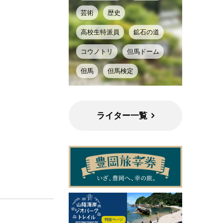
芸術
歴史
高校生特派員
鉱石の道
コウノトリ
但馬ドーム
但馬
但馬検定
ライター一覧