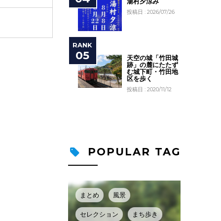
湯村夕涼み
投稿日 : 2026/07/26
天空の城「竹田城
跡」の麓にたたず
む城下町・竹田地
区を歩く
投稿日 : 2020/11/12
POPULAR TAG
まとめ
風景
セレクション
まち歩き