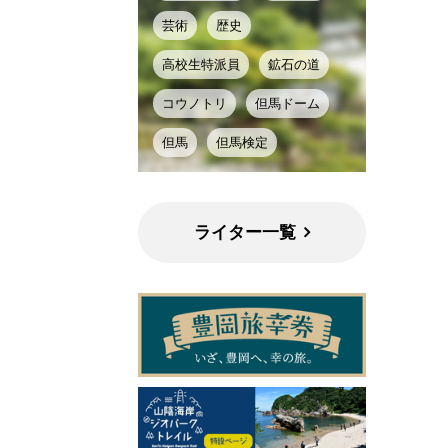
芸術
歴史
高校生特派員
鉱石の道
コウノトリ
但馬ドーム
但馬
但馬検定
ライター一覧