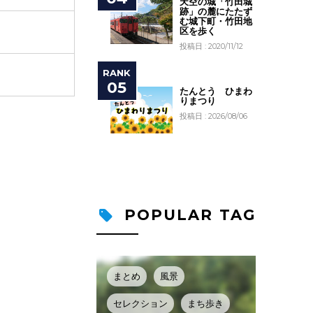
天空の城「竹田城
跡」の麓にたたず
む城下町・竹田地
区を歩く
投稿日 : 2020/11/12
たんとう ひまわ
りまつり
投稿日 : 2026/08/06
POPULAR TAG
まとめ
風景
セレクション
まち歩き