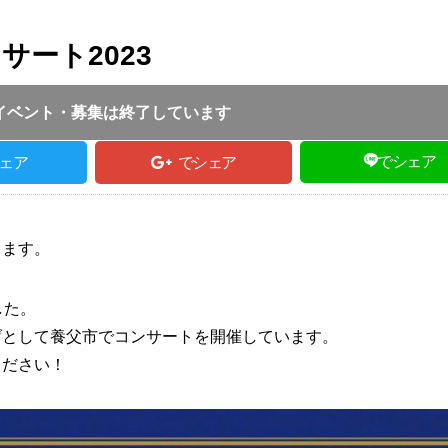
ート2023
投稿日 :
2023.07.08
｜
養父市｜
ふるさとづくり協会
14:00
イベント・募集は終了しています
でシェア
ェア
でシェア
します。
した。
げとして養父市でコンサートを開催しています。
ください！