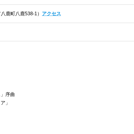
鹿町八鹿538-1）
アクセス
ニ」序曲
ィア」