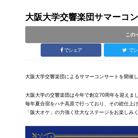
大阪大学交響楽団サマーコンサ
開催日 :
2023
.
08.26
～
2023
.
08.26
開催時間 : 
この
でシェア
でシ
大阪大学交響楽団によるサマーコンサートを開催
大阪大学の交響楽団は今年で創立70周年を迎えま
毎年夏合宿をハチ高原で行っており、その総仕上
「阪大オケ」の力強く壮大なステージをお楽しみ