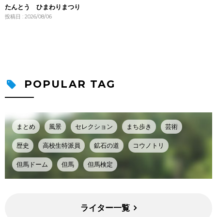
たんとう ひまわりまつり
投稿日 : 2026/08/06
POPULAR TAG
まとめ
風景
セレクション
まち歩き
芸術
歴史
高校生特派員
鉱石の道
コウノトリ
但馬ドーム
但馬
但馬検定
ライター一覧