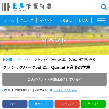
toggl
ホーム
ニュース
イベント
ふるさと
しぜん
navig
イベント
HOME
イベント
クラシックパークvol.21 Quintet H音楽の学校
クラシックパークvol.21 Quintet H音楽の学校
開催日 :
2021
.
10.20
～
2021
.
10.20
このイベント・募集は終了しています
開催時間 : 19:00
投稿日 :
2021.09.28
｜
新温泉町｜
ふるさとづくり協会
でシェア
でシェア
でシェア
でシェア