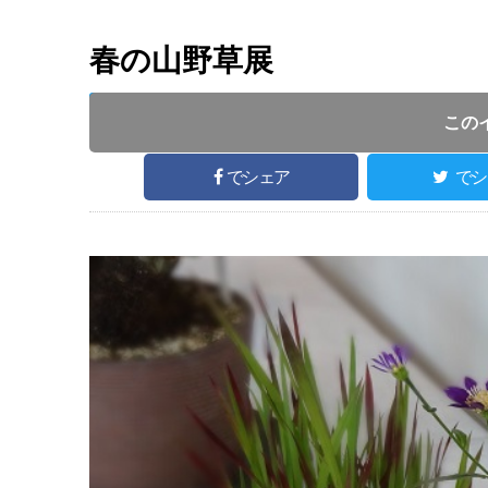
春の山野草展
開催日 :
2019
.
05.11
～
2019
.
05.12
開催時間 : 09
この
でシェア
でシ