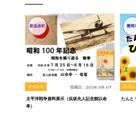
新温泉町
豊岡
イベン
イベント
投稿日 :
2026.08.07
たんと
太平洋戦争資料展示（浜坂先人記念館以命
亭）