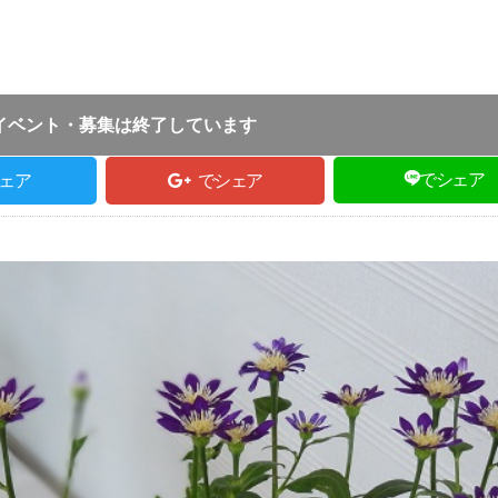
投稿日 :
2019.05.06
｜
朝来市｜
TE取材担当
:00 ～ 16:00
イベント・募集は終了しています
でシェア
ェア
でシェア