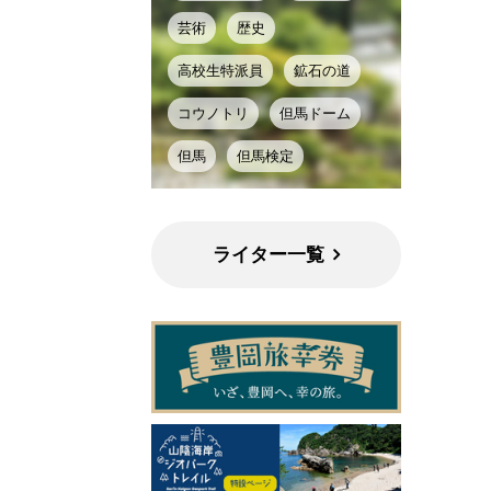
芸術
歴史
高校生特派員
鉱石の道
コウノトリ
但馬ドーム
但馬
但馬検定
ライター一覧