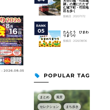
天空の城「竹田城
跡」の麓にたたず
む城下町・竹田地
区を歩く
投稿日 : 2020/11/12
たんとう ひまわ
りまつり
投稿日 : 2026/08/06
 :
2026.08.05
POPULAR TAG
まとめ
風景
セレクション
まち歩き