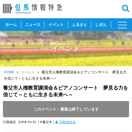
toggl
ホーム
ニュース
イベント
ふるさと
しぜん
navig
イベント
HOME
イベント
養父市人権教育講演会＆ピアノコンサート 夢見る力
を信じて～ともに生きる未来へ～
養父市人権教育講演会＆ピアノコンサート 夢見る力を
信じて～ともに生きる未来へ～
開催日 :
2018
.
12.07
～
2018
.
12.07
このイベント・募集は終了しています
開催時間 : 13:15
投稿日 :
2018.10.31
｜
養父市｜
TE取材担当