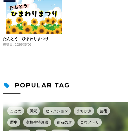
たんとう ひまわりまつり
投稿日 : 2026/08/06
POPULAR TAG
まとめ
風景
セレクション
まち歩き
芸術
歴史
高校生特派員
鉱石の道
コウノトリ