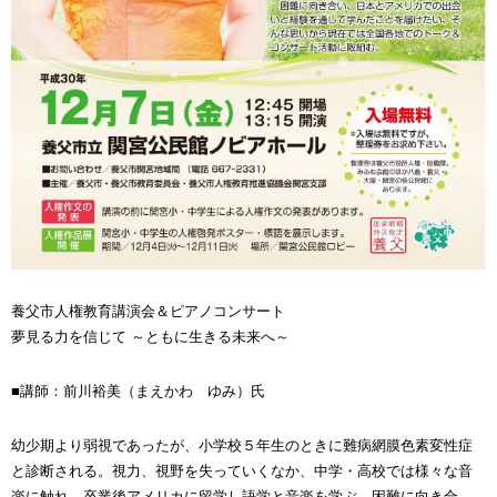
養父市人権教育講演会＆ピアノコンサート
夢見る力を信じて ～ともに生きる未来へ～
■講師：前川裕美（まえかわ ゆみ）氏
幼少期より弱視であったが、小学校５年生のときに難病網膜色素変性症
と診断される。視力、視野を失っていくなか、中学・高校では様々な音
楽に触れ、卒業後アメリカに留学し語学と音楽を学ぶ。困難に向き合