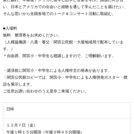
い、日本とアメリカでの出会いと経験を通して学んだことを届けたい、
そんな思いから全国各地でのトーク＆コンサート活動に取組む。
■入場料
無料 整理券をお求めください。
（人権協働課・八鹿・養父・関宮公民館・大屋地域局で配布していま
す。）
＊自由席、関宮小・中学生も聴講しますので、ご理解願います。
・講演前に関宮小・中学生による人権作文の発表があります。
・関宮公民館ロビーでは、関宮小・中学生による人権啓発ポスター・標
語を展示します。
ご近所お誘い合わせのうえ是非ご来場ください。
日時
１２月７日（金）
午後１時１５分開演（午後０時４５分開場）