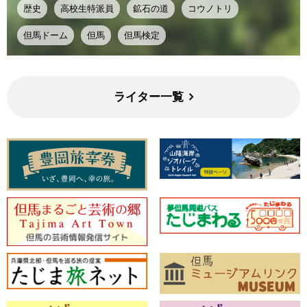
歴史
高校生特派員
鉱石の道
コウノトリ
但馬ドーム
但馬
但馬検定
ライター一覧