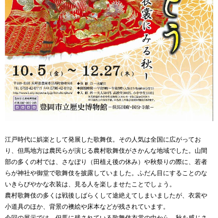
江戸時代に娯楽として発展した歌舞伎。その人気は全国に広がってお
り、但馬地方は農民らが演じる農村歌舞伎がさかんな地域でした。山間
部の多くの村では、さなぼり（田植え後の休み）や秋祭りの際に、若者
らが神社や御堂で歌舞伎を披露していました。ふだん目にすることのな
いきらびやかな衣装は、見る人を楽しませたことでしょう。
農村歌舞伎の多くは戦後しばらくして途絶えてしまいましたが、衣裳や
小道具のほか、背景の襖絵や床本などが残されています。
今回の展示では、但馬に残されている歌舞伎衣裳の中から、秋を感じさ