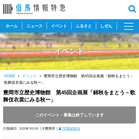
toggl
ホーム
ニュース
イベント
ふるさと
しぜん
navig
イベント
HOME
イベント
豊岡市立歴史博物館 第45回企画展「錦秋をまとう－
歌舞伎衣裳にみる秋ー」
豊岡市立歴史博物館 第45回企画展「錦秋をまとう－歌
舞伎衣裳にみる秋ー」
開催日 :
2018
.
10.05
～
2018
.
12.27
このイベント・募集は終了しています
開催時間 : 9:00 ～ 17:00
投稿日 :
2018.10.10
｜
豊岡市｜
TE取材担当