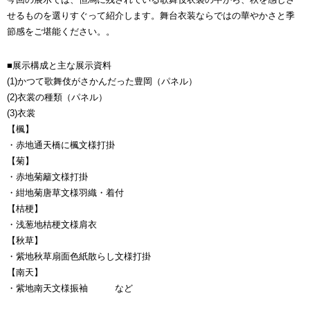
せるものを選りすぐって紹介します。舞台衣装ならではの華やかさと季
節感をご堪能ください。。
■展示構成と主な展示資料
(1)かつて歌舞伎がさかんだった豊岡（パネル）
(2)衣裳の種類（パネル）
(3)衣裳
【楓】
・赤地通天橋に楓文様打掛
【菊】
・赤地菊籬文様打掛
・紺地菊唐草文様羽織・着付
【桔梗】
・浅葱地桔梗文様肩衣
【秋草】
・紫地秋草扇面色紙散らし文様打掛
【南天】
・紫地南天文様振袖 など