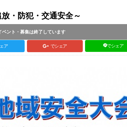
追放・防犯・交通安全～
投稿日 :
2018.09.27
｜
養父市｜
TE取材担当
:30 ～ 15:30
イベント・募集は終了しています
でシェア
ェア
でシェア