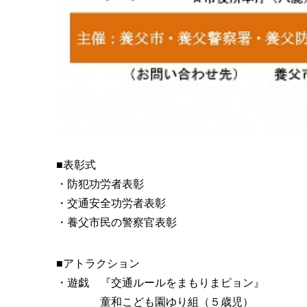
■表彰式
・防犯功労者表彰
・交通安全功労者表彰
・養父市民の警察官表彰
■アトラクション
・遊戯 『交通ルールをまもりまピョン』
童和こども園ゆり組（５歳児）