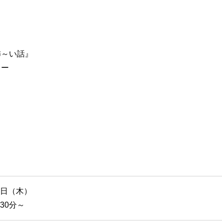
～い話』
ター
５日（木）
30分～