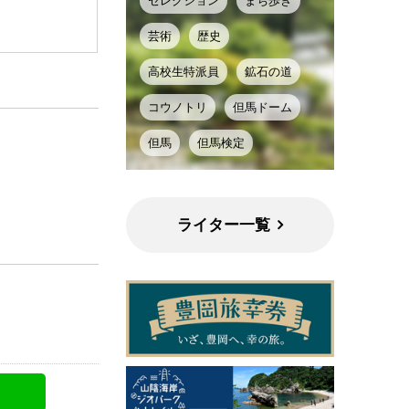
セレクション
まち歩き
芸術
歴史
高校生特派員
鉱石の道
コウノトリ
但馬ドーム
但馬
但馬検定
ライター一覧