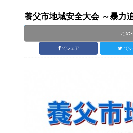
養父市地域安全大会 ～暴力
開催日 :
2018
.
10.25
～
2018
.
10.25
開催時間 : 13
この
でシェア
でシ