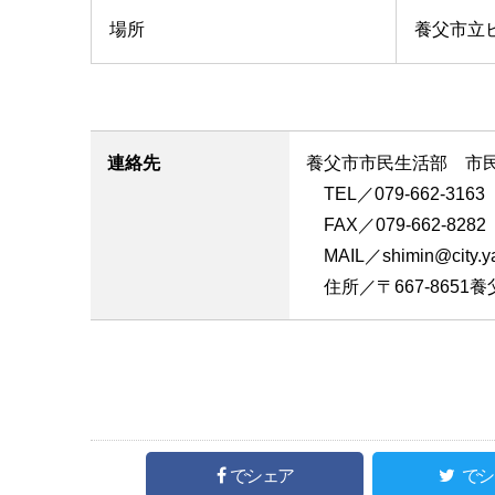
場所
養父市立
連絡先
養父市市民生活部 市
TEL／079-662-3163
FAX／079-662-8282
MAIL／shimin@city.yab
住所／〒667-8651養
でシェア
でシ