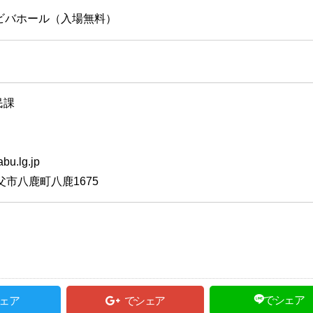
ビバホール（入場無料）
民課
u.lg.jp
父市八鹿町八鹿1675
でシェア
ェア
でシェア