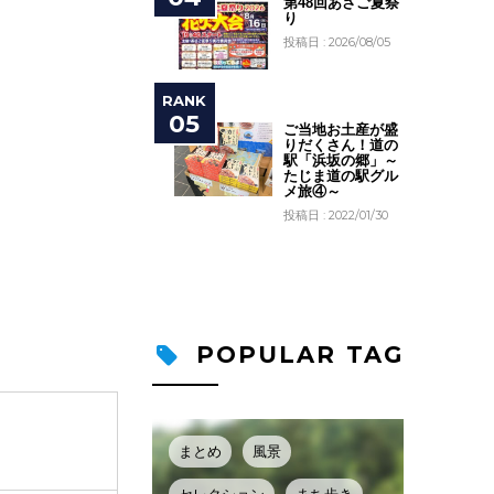
第48回あさご夏祭
り
投稿日 : 2026/08/05
ご当地お土産が盛
りだくさん！道の
駅「浜坂の郷」～
たじま道の駅グル
メ旅④～
投稿日 : 2022/01/30
POPULAR TAG
まとめ
風景